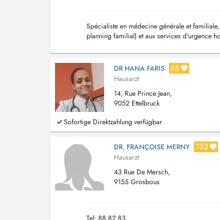
Spécialiste en médecine générale et familiale,
planning familial) et aux services d'urgence ho
68
DR HANA FARIS
Hausarzt
14, Rue Prince Jean,
9052 Ettelbruck
Sofortige Direktzahlung verfügbar
753
DR. FRANÇOISE MERNY
Hausarzt
43 Rue De Mersch,
9155 Grosbous
Tel: 88 82 83