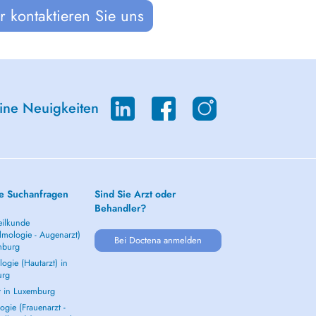
 kontaktieren Sie uns
eine Neuigkeiten
e Suchanfragen
Sind Sie Arzt oder
Behandler?
ilkunde
lmologie - Augenarzt)
Bei Doctena anmelden
mburg
ogie (Hautarzt) in
urg
t in Luxemburg
gie (Frauenarzt -