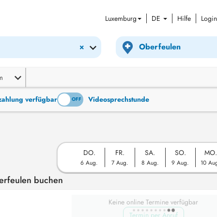
Luxemburg
DE
Hilfe
Login
×
m
tzahlung verfügbar
Videosprechstunde
ON
OFF
DO.
FR.
SA.
SO.
MO.
6 Aug.
7 Aug.
8 Aug.
9 Aug.
10 Au
berfeulen buchen
Keine online Termine verfügbar
Termin per Anruf