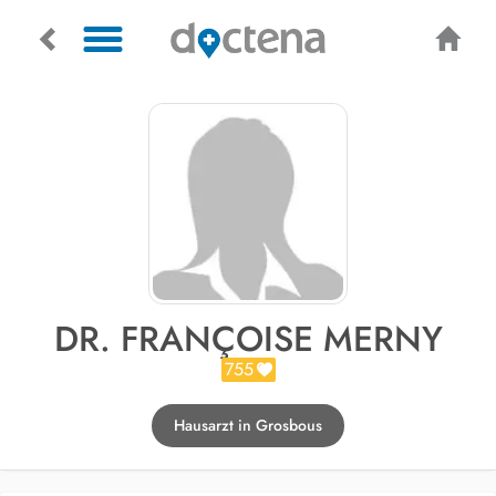
DR. FRANÇOISE MERNY
755
Hausarzt in Grosbous