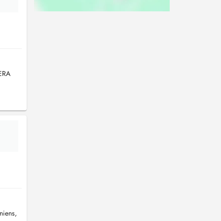
MERA
a
niens,