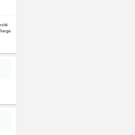
rsité
charge