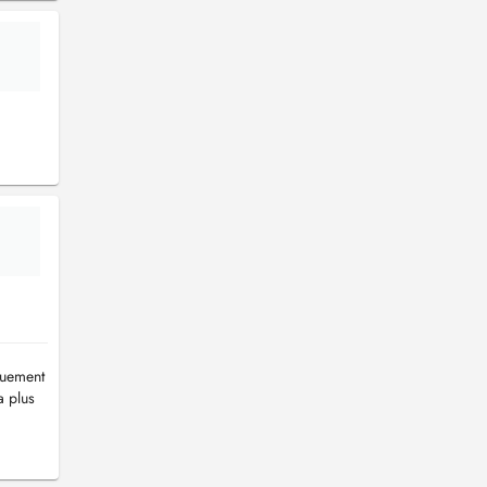
quement
a plus