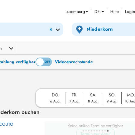
Luxemburg
DE
Hilfe
Login
×
m
tzahlung verfügbar
Videosprechstunde
ON
OFF
DO.
FR.
SA.
SO.
MO.
6 Aug.
7 Aug.
8 Aug.
9 Aug.
10 Au
iederkorn buchen
 COUTO
Keine online Termine verfügbar
Termin per Anruf