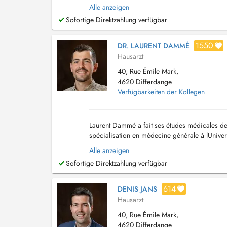
il réalise un double cursus afin de mener à bi
Alle anzeigen
Sofortige Direktzahlung verfügbar
1550
DR. LAURENT DAMMÉ
Hausarzt
40, Rue Émile Mark,
4620 Differdange
Verfügbarkeiten der Kollegen
Laurent Dammé a fait ses études médicales de 
spécialisation en médecine générale à lUniver
Centre Médical de Differdange, Ayant un attrait
Alle anzeigen
Sofortige Direktzahlung verfügbar
614
DENIS JANS
Hausarzt
40, Rue Émile Mark,
4620 Differdange