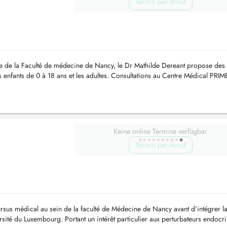
Termin per Anruf
e de la Faculté de médecine de Nancy, le Dr Mathilde Dereant propose des
es enfants de 0 à 18 ans et les adultes. Consultations au Centre Médical PRI
 Castel,...
Keine online Termine verfügbar
Termin per Anruf
us médical au sein de la faculté de Médecine de Nancy avant d’intégrer l
sité du Luxembourg. Portant un intérêt particulier aux perturbateurs endocri