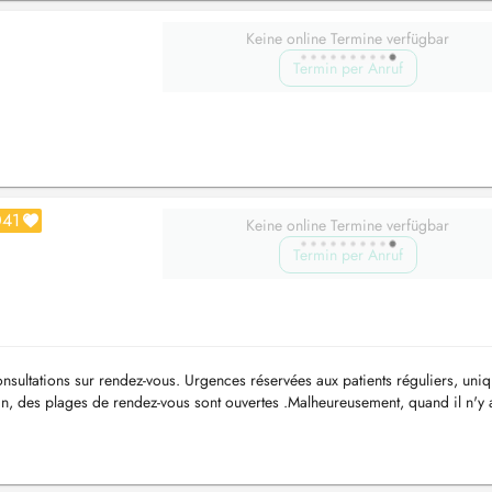
Keine online Termine verfügbar
Termin per Anruf
041
Keine online Termine verfügbar
Termin per Anruf
ations sur rendez-vous. Urgences réservées aux patients réguliers, uni
, des plages de rendez-vous sont ouvertes .Malheureusement, quand il n'y 
ble....