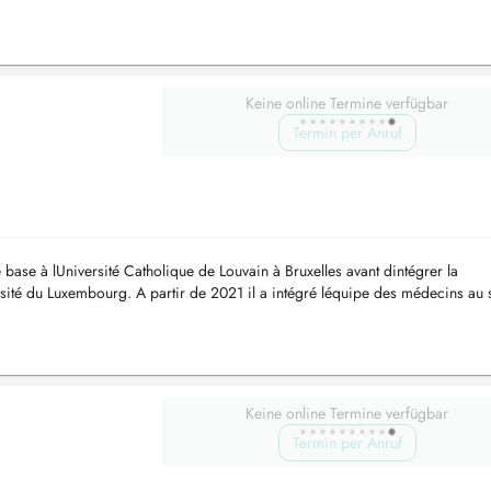
en son p...
Keine online Termine verfügbar
Termin per Anruf
base à lUniversité Catholique de Louvain à Bruxelles avant dintégrer la
sité du Luxembourg. A partir de 2021 il a intégré léquipe des médecins au 
 particul...
Keine online Termine verfügbar
Termin per Anruf