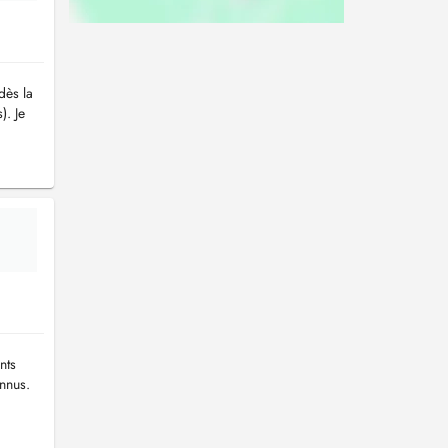
dès la
). Je
nts
nnus.