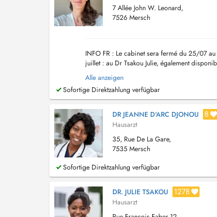
7 Allée John W. Leonard,
7526 Mersch
INFO FR : Le cabinet sera fermé du 25/07 au
juillet : au Dr Tsakou Julie, également dispon
en soirée et le weekend. EN : The office ...
Alle anzeigen
Sofortige Direktzahlung verfügbar
8
DR JEANNE D'ARC DJONOU
Hausarzt
35, Rue De La Gare,
7535 Mersch
Sofortige Direktzahlung verfügbar
1278
DR. JULIE TSAKOU
Hausarzt
Rue François Faber 12,