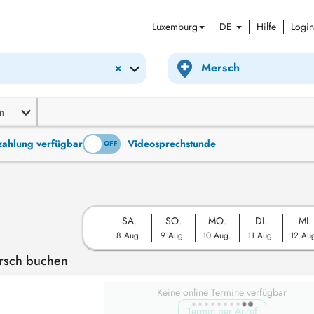
Luxemburg
DE
Hilfe
Login
×
m
tzahlung verfügbar
Videosprechstunde
ON
OFF
SA.
SO.
MO.
DI.
MI.
8 Aug.
9 Aug.
10 Aug.
11 Aug.
12 Au
ersch buchen
Keine online Termine verfügbar
Termin per Anruf