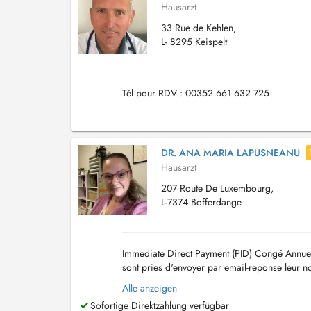
Hausarzt
33 Rue de Kehlen,
L- 8295 Keispelt
Tél pour RDV : 00352 661 632 725
DR. ANA MARIA LAPUSNEANU
Hausarzt
207 Route De Luxembourg,
L-7374 Bofferdange
Immediate Direct Payment (PID) Congé Annue
sont pries d'envoyer par email-reponse leur 
horaire par patient svp Consultation pour...
Alle anzeigen
Sofortige Direktzahlung verfügbar