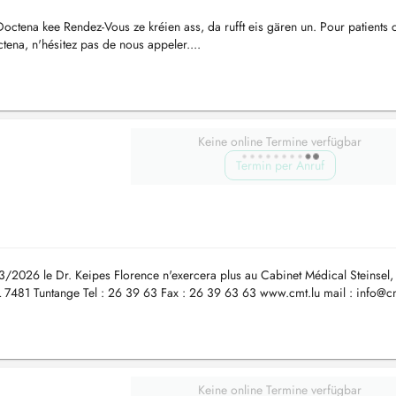
ctena kee Rendez-Vous ze kréien ass, da rufft eis gären un. Pour patients 
tena, n'hésitez pas de nous appeler....
Keine online Termine verfügbar
Termin per Anruf
/03/2026 le Dr. Keipes Florence n'exercera plus au Cabinet Médical Steinsel,
 L 7481 Tuntange Tel : 26 39 63 Fax : 26 39 63 63 www.cmt.lu mail :
info@cm
Keine online Termine verfügbar