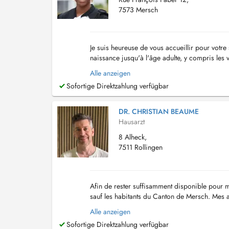
7573 Mersch
Je suis heureuse de vous accueillir pour votr
naissance jusqu'à l'âge adulte, y compris les v
réalise également des échographies abdomin.
Alle anzeigen
Sofortige Direktzahlung verfügbar
DR. CHRISTIAN BEAUME
Hausarzt
8 Alheck,
7511 Rollingen
Afin de rester suffisamment disponible pour m
sauf les habitants du Canton de Mersch. Mes 
Pendant les vacances d'été le cabinet sera fer
Alle anzeigen
Sofortige Direktzahlung verfügbar