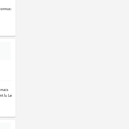
connus:
 mais
t.lu
Le