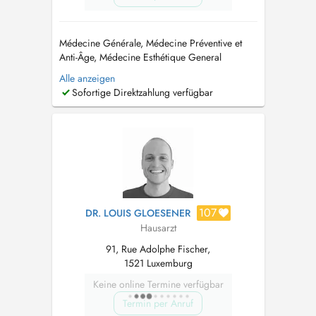
Médecine Générale, Médecine Préventive et
Anti-Âge, Médecine Esthétique General
Medicine, Preventive and Anti-Ageing
Alle anzeigen
Medicine, Aesthetic Medicine (FR) Le
Sofortige Direktzahlung verfügbar
secrétariat ainsi que la ligne téléphonique sont
ouverts du lundi au vendredi, de 8h à 12h.
Pour toute demande, merci de me contacter
par e...
107
DR. LOUIS GLOESENER
Hausarzt
91, Rue Adolphe Fischer,
1521 Luxemburg
Keine online Termine verfügbar
Termin per Anruf