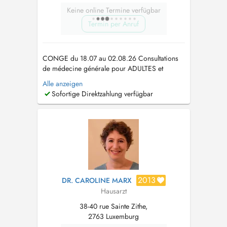
Keine online Termine verfügbar
Termin per Anruf
CONGE du 18.07 au 02.08.26 Consultations
de médecine générale pour ADULTES et
ENFANTS à partir de 10 ANS Consultations
Alle anzeigen
d'enfants MALADES à partir de 5 ans (Pour le
Sofortige Direktzahlung verfügbar
suivi régulier de l'enfant de moins de 10 ans,
veuillez contacter le pédiatre) ACCES
CABINET: 2e étage (au dessus du Mc
Donald's). ...
2013
DR. CAROLINE MARX
Hausarzt
38-40 rue Sainte Zithe,
2763 Luxemburg