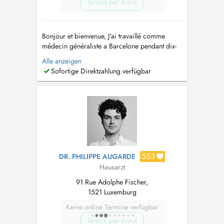
Termin per Anruf
Bonjour et bienvenue, J'ai travaillé comme
médecin généraliste a Barcelone pendant dix-
sept ans, ou j'ai accompagné des patients dans
Alle anzeigen
le suivi de leur sante. Aujourdhui, je suis au
Sofortige Direktzahlung verfügbar
Luxembourg pour une nouvelle aventure
professionnelle et personnelle. Mon rôle est de
vous écouter, de vous acc...
553
DR. PHILIPPE AUGARDE
Hausarzt
91 Rue Adolphe Fischer,
1521 Luxemburg
Keine online Termine verfügbar
Termin per Anruf