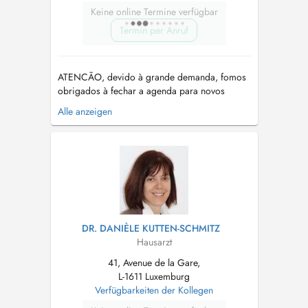
Keine online Termine verfügbar
Termin per Anruf
ATENCÃO, devido à grande demanda, fomos
obrigados à fechar a agenda para novos
pacientes. A utilisaçâo de um paciente
Alle anzeigen
existente, mesmo que da mesma família, para
marcar uma consulta para um novo paciente
não sera aceita e a consulta será anulada. Em
caso de dúvidas, favor entrar em conato.
Familiare...
DR. DANIÈLE KUTTEN-SCHMITZ
Hausarzt
41, Avenue de la Gare,
L-1611 Luxemburg
Verfügbarkeiten der Kollegen