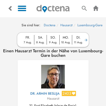
Sie sind hier:
Doctena
Hausarzt
Luxembourg-Gare
FR.
SA.
SO.
MO.
DI.
7 Aug.
8 Aug.
9 Aug.
10 Aug.
11 Aug.
Einen Hausarzt Termin in der Nähe von Luxembourg-
Gare buchen
2403
DR. ARMIN BESLIJA
Hausarzt
31, Fort Elisabeth (place de Paris),