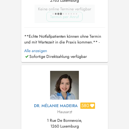
2763 Luxemburg
Keine online Termine verfügbar
Termin per Anruf
**Echte Notfallpatienten können ohne Termin
und mit Wartezeit in die Praxis kommen.** -
Bitte die CNS Karte und ID mitbringen Wenn
Alle anzeigen
ein telefonischer Kontakt nicht möglich ist,
Sofortige Direktzahlung verfügbar
kontaktieren Sie bitte direkt den Arzt unter
dralgaradi30@gmail.com
. Er wird sich
persönlich um Ihr Anliegen kümmern. **...
580
DR. MÉLANIE MADEIRA
Hausarzt
1 Rue De Bonnevoie,
1260 Luxemburg