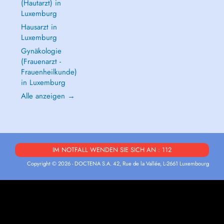
(Hautarzt) in
Luxemburg
Hausarzt in
Luxemburg
Gynäkologie
(Frauenarzt -
Frauenheilkunde)
in Luxemburg
Alle anzeigen →
IM NOTFALL WENDEN SIE SICH AN : 112
Copyright © 2026 - DOCTENA S.A. 42, Rue de la Vallée, L-2661 Luxembourg