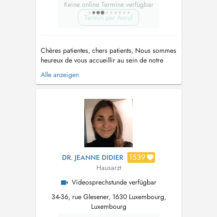
Keine online Termine verfügbar
Termin per Anruf
Chères patientes, chers patients, Nous sommes
heureux de vous accueillir au sein de notre
cabinet de médecine générale, idéalement situé
Alle anzeigen
dans le quartier de Luxembourg Gare. Le Dr
Caroline Marx et son équipe s'engagent à vous
offrir des soins de qualité, personnalisés et
attentifs à vos besoins...
1539
DR. JEANNE DIDIER
Hausarzt
Videosprechstunde verfügbar
34-36, rue Glesener, 1630 Luxembourg,
Luxembourg