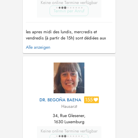
Keine online Termine verfügbar
Termin per Anruf
les apres midi des lundis, mercredis et
vendredis (à partir de 15h) sont dédiées aux
urgences (vous pouvez prendre rdv en ligne ou
Alle anzeigen
en m'envoyant un mail
drjeannedidier@gmail.com
) les mardis et
jeudis des creneaux d'urgences sont
disponibles entre 12h30 et 14h (en ligne ou
demande par mail) En...
155
DR. BEGOÑA BAENA
Hausarzt
34, Rue Glesener,
1630 Luxemburg
Keine online Termine verfügbar