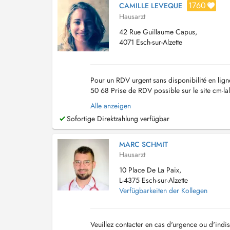
1760
CAMILLE LEVEQUE
Hausarzt
42 Rue Guillaume Capus,
4071 Esch-sur-Alzette
Pour un RDV urgent sans disponibilité en ligne
50 68 Prise de RDV possible sur le site cm-l
honoré, tout RDV non annulé sera facturé. Le c
Alle anzeigen
Sofortige Direktzahlung verfügbar
MARC SCHMIT
Hausarzt
10 Place De La Paix,
L-4375 Esch-sur-Alzette
Verfügbarkeiten der Kollegen
Veuillez contacter en cas d'urgence ou d'ind