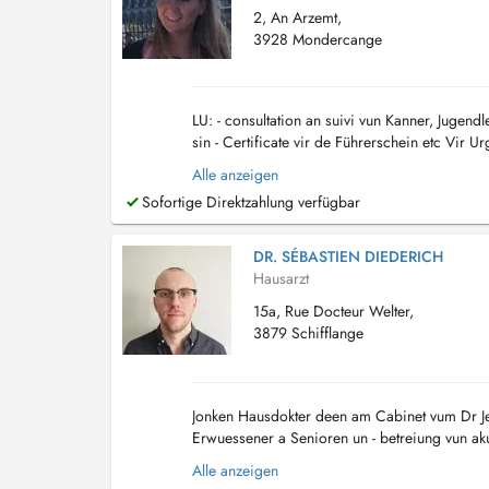
2, An Arzemt,
3928 Mondercange
LU: - consultation an suivi vun Kanner, Jugend
sin - Certificate vir de Führerschein etc Vir
un oder schreiwt eng mail op: jki...
Alle anzeigen
Sofortige Direktzahlung verfügbar
DR. SÉBASTIEN DIEDERICH
Hausarzt
15a, Rue Docteur Welter,
3879 Schifflange
Jonken Hausdokter deen am Cabinet vum Dr Jean
Erwuessener a Senioren un - betreiung vun aku
Permis, an all Sportaarten - Behand...
Alle anzeigen