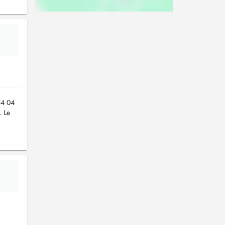
54 04
. Le