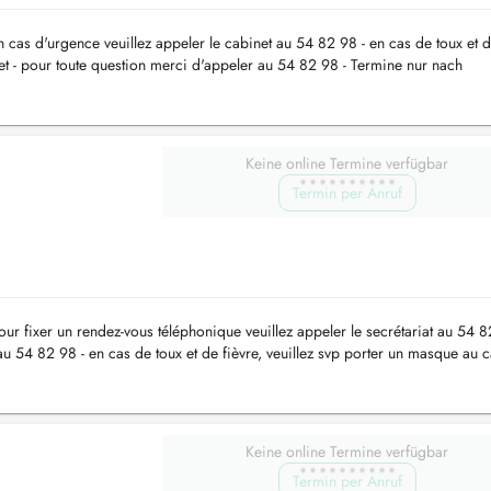
n cas d'urgence veuillez appeler le cabinet au 54 82 98 - en cas de toux et 
net - pour toute question merci d'appeler au 54 82 98 - Termine nur nach
blemes...
Keine online Termine verfügbar
Termin per Anruf
our fixer un rendez-vous téléphonique veuillez appeler le secrétariat au 54 8
au 54 82 98 - en cas de toux et de fièvre, veuillez svp porter un masque au c
Keine online Termine verfügbar
Termin per Anruf