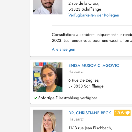
2 rue de la Croix,
L-3823 Schifflange
Verfügbarkeiten der Kollegen
Consultations au cabinet uniquement sur rend
2023. Les rendez vous pour une vaccination an
combinés à d'autre motif de consultation. Pour
Alle anzeigen
ENISA MUSOVIC -AGOVIC
Hausarzt
6 Rue De L'église,
L - 3833 Schifflange
Sofortige Direktzahlung verfügbar
1709
DR. CHRISTIANE BECK
Hausarzt
11-13 rue Jean Fischbach,