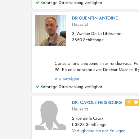
Sofortige Direktzahlung verfügbar
DR QUENTIN ANTOINE
Hausarzt
3, Avenue De La Libération,
3850 Schifflange
Consultations uniquement sur rendez-vous. Pou
96. En collaboration avec Docteur Masclet. Il 
cabinet est au 1er étage. En princi...
Alle anzeigen
Sofortige Direktzahlung verfügbar
191
DR. CAROLE HEISBOURG
Hausarzt
2 rue de la Croix,
L-3823 Schifflange
Verfügbarkeiten der Kollegen