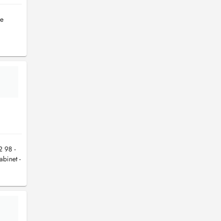
de
2 98 -
abinet -