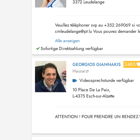
3372 Leudelange
Veuillez téléphoner svp au +352 269069 si vo
cmleudelange@pt.lu
Vous pouvez demander les 
Pharmacies de garde : https://www.pharmacie
Alle anzeigen
Sofortige Direktzahlung verfügbar
2485
GEORGIOS GIANNAKIS
Hausarzt
Videosprechstunde verfügbar
10 Place De La Paix,
L-4375 Esch-sur-Alzette
ATTENTION ! POUR PRENDRE UN RENDEZ-