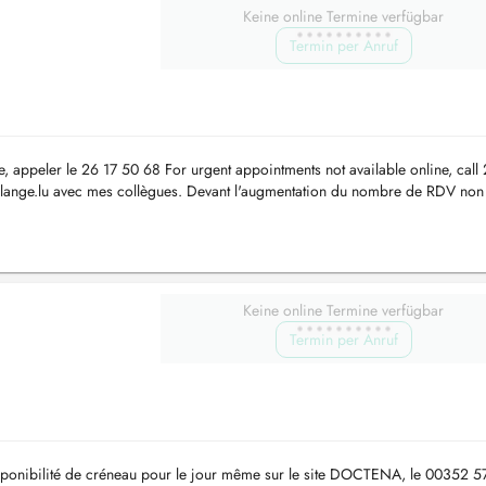
Keine online Termine verfügbar
Termin per Anruf
, appeler le 26 17 50 68 For urgent appointments not available online, call
allange.lu avec mes collègues. Devant l'augmentation du nombre de RDV non
abin...
Keine online Termine verfügbar
Termin per Anruf
isponibilité de créneau pour le jour même sur le site DOCTENA, le 00352 5