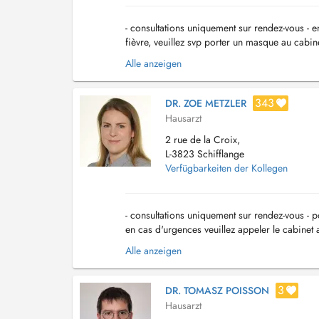
- consultations uniquement sur rendez-vous - e
fièvre, veuillez svp porter un masque au cabi
Vereinbarung - Im Falle eines dringenden Pro
Alle anzeigen
343
DR. ZOE METZLER
Hausarzt
2 rue de la Croix,
L-3823 Schifflange
Verfügbarkeiten der Kollegen
- consultations uniquement sur rendez-vous - p
en cas d'urgences veuillez appeler le cabinet 
les rendez-vous non respectés ser...
Alle anzeigen
3
DR. TOMASZ POISSON
Hausarzt