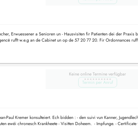
lecher, Erwuessener a Senioren un - Hausvisiten fir Patienten dei der Praxis 
 Urgencë rufft w.e.g an de Cabinet un op de 57 20 77 20. Fir Ordonnances ruf
Keine online Termine verfügbar
Termin per Anruf
-Paul Kremer konsulteiert. Ech bidden : - den suivi vun Kanner, Jugendlech
ten ewéi chronesch Krankheete - Visitten Doheem. - Impfunge. - Certificate 