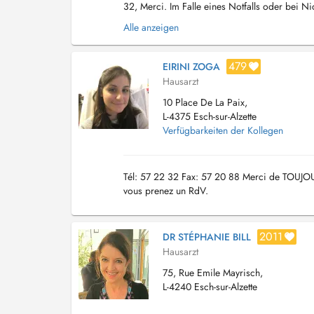
32, Merci. Im Falle eines Notfalls oder bei N
die 00352 57 22 32 an, danke....
Alle anzeigen
479
EIRINI ZOGA
Hausarzt
10 Place De La Paix,
L-4375 Esch-sur-Alzette
Verfügbarkeiten der Kollegen
Tél: 57 22 32 Fax: 57 20 88 Merci de TOUJOU
vous prenez un RdV.
2011
DR STÉPHANIE BILL
Hausarzt
75, Rue Emile Mayrisch,
L-4240 Esch-sur-Alzette