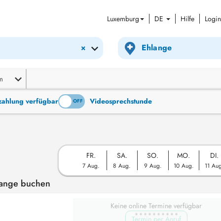
Luxemburg
DE
Hilfe
Login
×
m
tzahlung verfügbar
Videosprechstunde
ON
OFF
FR.
SA.
SO.
MO.
DI.
7 Aug.
8 Aug.
9 Aug.
10 Aug.
11 Au
lange buchen
Keine online Termine verfügbar
Termin per Anruf