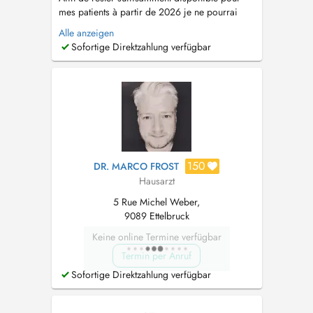
mes patients à partir de 2026 je ne pourrai
plus accepter des nouveaux patients sauf les
Alle anzeigen
habitants du Canton de Mersch. Mes anciens
Sofortige Direktzahlung verfügbar
patients du Centre médical Cents comptent
comme aussi patients connus. Pendant les
vacances d'été le cabinet sera fermé du ...
150
DR. MARCO FROST
Hausarzt
5 Rue Michel Weber,
9089 Ettelbruck
Keine online Termine verfügbar
Termin per Anruf
Sofortige Direktzahlung verfügbar