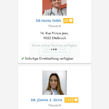
68
DR HANA FARIS
Hausarzt
14, Rue Prince Jean,
9052 Ettelbruck
Keine online Termine verfügbar
Termin per Anruf
Sofortige Direktzahlung verfügbar
1335
DR. JOANA S. SILVA
Hausarzt