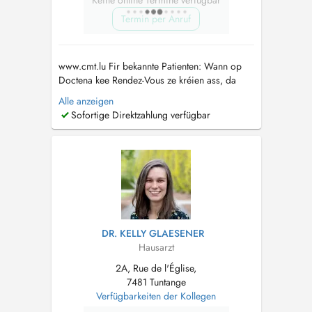
Keine online Termine verfügbar
Termin per Anruf
www.cmt.lu Fir bekannte Patienten: Wann op
Doctena kee Rendez-Vous ze kréien ass, da
rufft eis gären un. Pour patients connus: Si
Alle anzeigen
vous ne trouvez pas de rendez-vous sur
Sofortige Direktzahlung verfügbar
Doctena, n'hésitez pas de nous appeler....
DR. KELLY GLAESENER
Hausarzt
2A, Rue de l'Église,
7481 Tuntange
Verfügbarkeiten der Kollegen