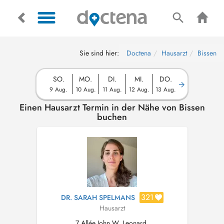
Sie sind hier:
Doctena
Hausarzt
Bissen
SO.
MO.
DI.
MI.
DO.
9 Aug.
10 Aug.
11 Aug.
12 Aug.
13 Aug.
Einen Hausarzt Termin in der Nähe von Bissen
buchen
321
DR. SARAH SPELMANS
Hausarzt
7 Allée John W. Leonard,