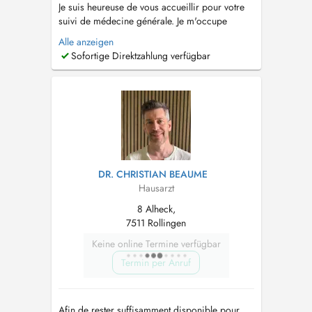
Je suis heureuse de vous accueillir pour votre
suivi de médecine générale. Je m'occupe
également de la santé des enfants dès la
Alle anzeigen
naissance jusqu'à l'âge adulte, y compris les
Sofortige Direktzahlung verfügbar
vaccins. Ainsi que de la santé de la femme (
mis à part le suivi de grossesses). Je réalise
également des échographies abdomin...
DR. CHRISTIAN BEAUME
Hausarzt
8 Alheck,
7511 Rollingen
Keine online Termine verfügbar
Termin per Anruf
Afin de rester suffisamment disponible pour