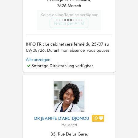
7526 Mersch
Keine online Termine verfügbar
Termin per Anruf
INFO FR : Le cabinet sera fermé du 25/07 au
09/08/26. Durant mon absence, vous pouvez
faire appel : --> la semaine du 27 juillet : au Dr
Alle anzeigen
Tsakou Julie, également disponible via Doctena.
Sofortige Direktzahlung verfügbar
--> la semaine du 3 aout : à la maison médicale
du Nord via le 112 en soirée et le weekend. EN
: The office ...
10
DR JEANNE D'ARC DJONOU
Hausarzt
35, Rue De La Gare,