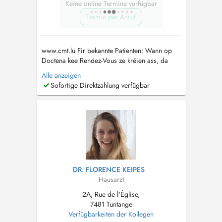
Keine online Termine verfügbar
Termin per Anruf
www.cmt.lu Fir bekannte Patienten: Wann op
Doctena kee Rendez-Vous ze kréien ass, da
rufft eis gären un. Pour patients connus: Si
Alle anzeigen
vous ne trouvez pas de rendez-vous sur
Sofortige Direktzahlung verfügbar
Doctena, n'hésitez pas de nous appeler....
DR. FLORENCE KEIPES
Hausarzt
2A, Rue de l'Église,
7481 Tuntange
Verfügbarkeiten der Kollegen