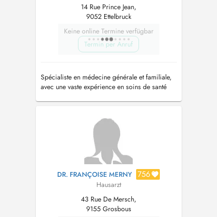
14 Rue Prince Jean,
9052 Ettelbruck
Keine online Termine verfügbar
Termin per Anruf
Spécialiste en médecine générale et familiale,
avec une vaste expérience en soins de santé
primaires (santé des enfants et planning
familial) et aux services d'urgence hospitaliers.
756
DR. FRANÇOISE MERNY
Hausarzt
43 Rue De Mersch,
9155 Grosbous