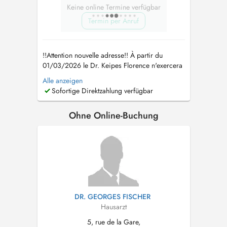
Keine online Termine verfügbar
Termin per Anruf
!!Attention nouvelle adresse!! À partir du
01/03/2026 le Dr. Keipes Florence n'exercera
plus au Cabinet Médical Steinsel, mais au
Alle anzeigen
Centre Médical Tënten 2A, rue de l'Eglise L
Sofortige Direktzahlung verfügbar
7481 Tuntange Tel : 26 39 63 Fax : 26 39 63
63 www.cmt.lu mail :
info@cmt.lu
Le Dr Keipes
Ohne Online-Buchung
remplace également le...
DR. GEORGES FISCHER
Hausarzt
5, rue de la Gare,