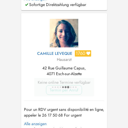
(00352) 20 26 31 24. Pour une demande de
Sofortige Direktzahlung verfügbar
visite à domicile, contactez le (00352) 20 26
31 24 - NOUVEAU: pratique possible du Tiers
payant (PID) - Langues parlées: fran...
1760
CAMILLE LEVEQUE
Hausarzt
42 Rue Guillaume Capus,
4071 Esch-sur-Alzette
Keine online Termine verfügbar
Termin per Anruf
Pour un RDV urgent sans disponibilité en ligne,
appeler le 26 17 50 68 For urgent
appointments not available online, call 26 17 50
Alle anzeigen
68 Prise de RDV possible sur le site cm-