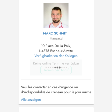
carte de vaccination lors de la...
MARC SCHMIT
Hausarzt
10 Place De La Paix,
L-4375 Esch-sur-Alzette
Verfügbarkeiten der Kollegen
Keine online Termine verfügbar
Termin per Anruf
Veuillez contacter en cas d'urgence ou
d'indisponibilité de créneau pour le jour même
sur le site DOCTENA, le 00352 57 22 32,
Alle anzeigen
Merci. Im Falle eines Notfalls oder bei Nicht-
Verfügbarkeit von Terminen bei DOCTENA für