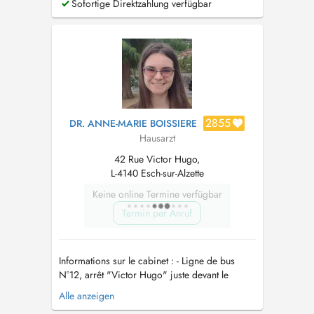
Sofortige Direktzahlung verfügbar
lallange.lu avec mes collègues. Devant
l'augmentation du nombre de RDV non honoré,
tout RDV non annulé sera facturé. Le cabin...
2855
DR. ANNE-MARIE BOISSIERE
Hausarzt
42 Rue Victor Hugo,
L-4140 Esch-sur-Alzette
Keine online Termine verfügbar
Termin per Anruf
Informations sur le cabinet : - Ligne de bus
N°12, arrêt "Victor Hugo" juste devant le
cabinet médical. - Cabinet situé au rez-de-
Alle anzeigen
chaussée Diplôme : - Docteur en médecine