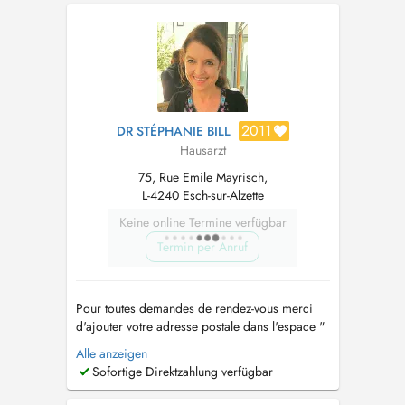
générale, université de Lorraine. Email :
docteur.boissiere@gmail.com
...
2011
DR STÉPHANIE BILL
Hausarzt
75, Rue Emile Mayrisch,
L-4240 Esch-sur-Alzette
Keine online Termine verfügbar
Termin per Anruf
Pour toutes demandes de rendez-vous merci
d'ajouter votre adresse postale dans l'espace "
notes " Consultations les lundi, mardi,
Alle anzeigen
mercredi, jeudi, vendredi Dr Stéphanie BILL
Sofortige Direktzahlung verfügbar
Nous vous prions de bien vouloir vous munir
de votre carte de sécurité sociale et de votre