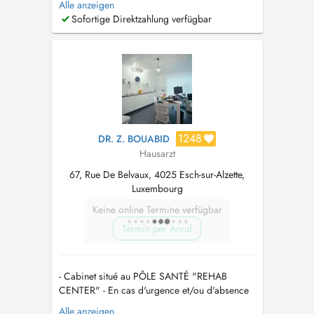
Alle anzeigen
WEARING IS STILL NECESSARY IF YOU HAVE
Sofortige Direktzahlung verfügbar
FLU-LIKE SYMPTOMS ( cought , rhinitis, throat
ache ) FR: LE PORT DE MASQUE RESTE D'
ACTUALITE EN CAS DE SYMPTOMES
GRIPPA...
1248
DR. Z. BOUABID
Hausarzt
67, Rue De Belvaux, 4025 Esch-sur-Alzette,
Luxembourg
Keine online Termine verfügbar
Termin per Anruf
- Cabinet situé au PÔLE SANTÉ "REHAB
CENTER" - En cas d'urgence et/ou d'absence
de disponibilité en ligne, veuillez contacter le
Alle anzeigen