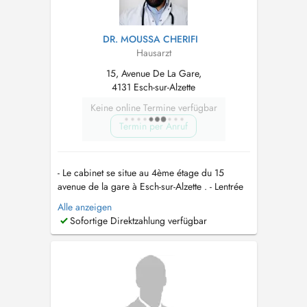
DR. MOUSSA CHERIFI
Hausarzt
15, Avenue De La Gare,
4131 Esch-sur-Alzette
Keine online Termine verfügbar
Termin per Anruf
- Le cabinet se situe au 4ème étage du 15
avenue de la gare à Esch-sur-Alzette . - Lentrée
de l'immeuble se situe juste à droite de l'entrée
Alle anzeigen
de la pharmacie des Terres Rouges. -
Sofortige Direktzahlung verfügbar
Stationnement aisé au parking Escher Parkhaus
- Centre Ville à côté du commissariat de police.
- Bien desservi par les ...