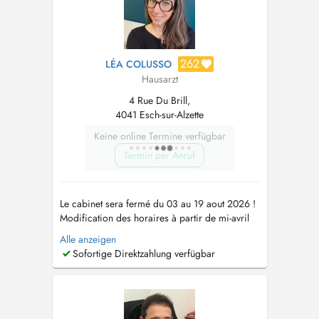
262
LÉA COLUSSO
Hausarzt
4 Rue Du Brill,
4041 Esch-sur-Alzette
Keine online Termine verfügbar
Termin per Anruf
Le cabinet sera fermé du 03 au 19 aout 2026 !
Modification des horaires à partir de mi-avril
2026 : le cabinet sera ouvert les lundi mercredi
Alle anzeigen
jeudi et vendredi toute la journée et le mardi
Sofortige Direktzahlung verfügbar
matin uniquement. Le cabinet sera fermé le
mardi après-midi. Les consultations se font
uniquement sur rende...