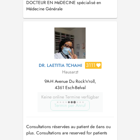
DOCTEUR EN MéDECINE spécialisé en
Médecine Générale
3111
DR. LAETITIA TCHAMI
Hausarzt
9A-H Avenue Du Rock'n'roll,
4361 Esch-Belval
Keine online Termine verfügbar
Termin per Anruf
Consultations réservées au patient de 6ans ou
plus. Consultations are reserved for patients
over 6 years old and above. NB. EN: MASK