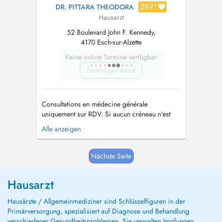
2891
DR. PITTARA THEODORA
Hausarzt
52 Boulevard John F. Kennedy,
4170 Esch-sur-Alzette
Keine online Termine verfügbar
Termin per Anruf
Consultations en médecine générale
uniquement sur RDV. Si aucun créneau n'est
disponible en ligne veuillez contacter
Alle anzeigen
directement notre secrétariat au 26 59 09 40
du lundi à mercredi. Consultations only with
appointment. If there is no availability on
Nächste Seite
Doctena you might try to call the secretar...
Hausarzt
Hausärzte / Allgemeinmediziner sind Schlüsselfiguren in der
Primärversorgung, spezialisiert auf Diagnose und Behandlung
verschiedener Gesundheitsproblemen. Sie verwalten Impfungen,