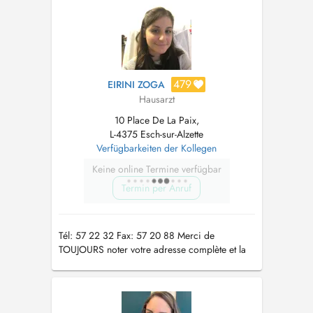
den Tag selbst, ruffen sie bitte die 00352 57
22 32 an, danke....
479
EIRINI ZOGA
Hausarzt
10 Place De La Paix,
L-4375 Esch-sur-Alzette
Verfügbarkeiten der Kollegen
Keine online Termine verfügbar
Termin per Anruf
Tél: 57 22 32 Fax: 57 20 88 Merci de
TOUJOURS noter votre adresse complète et la
matricule svp dans les commentaires quand
vous prenez un RdV.