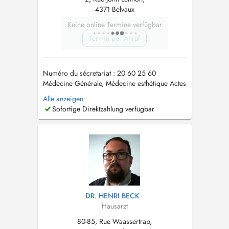
4371 Belvaux
Keine online Termine verfügbar
Termin per Anruf
Numéro du sécretariat : 20 60 25 60
Médecine Générale, Médecine esthétique Actes
de médecine esthétique proposés: - injection
Alle anzeigen
de toxine botulique (« Botox ») - injection
Sofortige Direktzahlung verfügbar
dacide hyaluronique (prochainement) -
peelings (visage, cou, mains - prochainement)
Le cabinet se situe au 1er éta...
DR. HENRI BECK
Hausarzt
80-85, Rue Waassertrap,