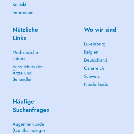
précis et de mettre en place un plan de traitement individualisé. Mon
Kontakt
objectif est daccompagner durablement mes patients dans leur
Impressum
rétablissement, leur confort de vie et leur autonomie, que ce soit dans
un cadre sportif, professionnel ou quotidien.
Nützliche
Wo wir sind
Links
Luxemburg
Belgien
Medizinische
Labors
Deutschland
Verzeichnis der
Österreich
Ärzte und
Schweiz
Behandler
Niederlande
Häufige
Suchanfragen
Augenheilkunde
(Ophthalmologie -