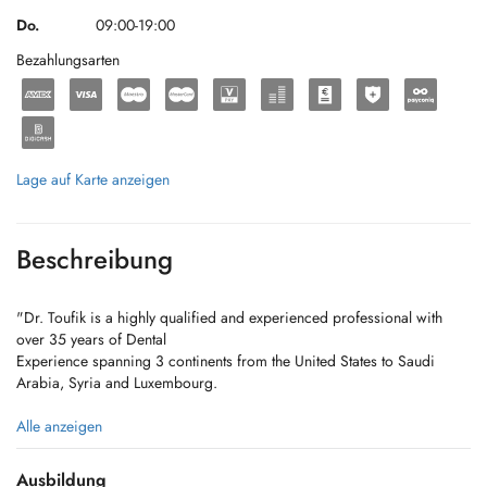
Do.
09:00-19:00
Bezahlungsarten
Lage auf Karte anzeigen
Beschreibung
"Dr. Toufik is a highly qualified and experienced professional with
over 35 years of Dental
Experience spanning 3 continents from the United States to Saudi
Arabia, Syria and Luxembourg.
For appointments: mobile & WhatsApp: +352 691 789 446
Alle anzeigen
Kayl Clinic: +352 26 56 12 41
Diekirch Clinic : +352 27 52 29 90
Ausbildung