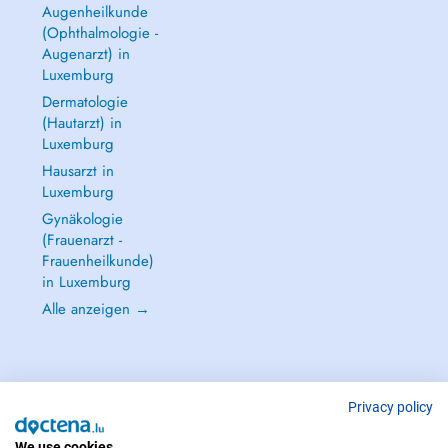
Augenheilkunde
(Ophthalmologie -
Augenarzt) in
Luxemburg
Dermatologie
(Hautarzt) in
Luxemburg
Hausarzt in
Luxemburg
Gynäkologie
(Frauenarzt -
Frauenheilkunde)
in Luxemburg
Alle anzeigen →
Privacy policy
IM NOTFALL WENDEN SIE SICH AN : 112
Copyright © 2026 - DOCTENA S.A. 42, Rue de la Vallée, L-2661 Luxembourg
We use cookies