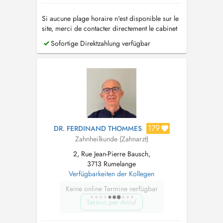
Si aucune plage horaire n'est disponible sur le
site, merci de contacter directement le cabinet
par téléphone au (+352) 26.74.57.80 . PID
Sofortige Direktzahlung verfügbar
disponible
179
DR. FERDINAND THOMMES
Zahnheilkunde (Zahnarzt)
2, Rue Jean-Pierre Bausch,
3713 Rumelange
Verfügbarkeiten der Kollegen
Keine online Termine verfügbar
Termin per Anruf