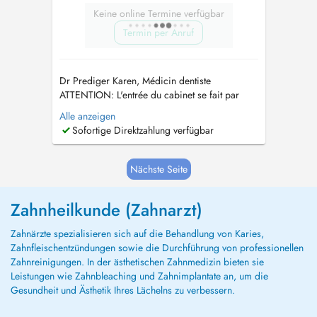
Keine online Termine verfügbar
Termin per Anruf
Dr Prediger Karen, Médicin dentiste
ATTENTION: L'entrée du cabinet se fait par
l'arrière du bâtiment, en face du n 26 rue de
Alle anzeigen
Hédange. Ma priorité est d'offrir à mes patients
Sofortige Direktzahlung verfügbar
un accompagnement de qualité, basé sur
l'écoute, la confiance et des soins
personnalisés. Je m'engage à mettre à jour
Nächste Seite
con...
Zahnheilkunde (Zahnarzt)
Zahnärzte spezialisieren sich auf die Behandlung von Karies,
Zahnfleischentzündungen sowie die Durchführung von professionellen
Zahnreinigungen. In der ästhetischen Zahnmedizin bieten sie
Leistungen wie Zahnbleaching und Zahnimplantate an, um die
Gesundheit und Ästhetik Ihres Lächelns zu verbessern.