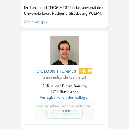
Dr Ferdinand THOMMES °Etudes universitaires
Université Louis Pasteur à Strasbourg PCEM1,
PCEM2 et DCEM1 Université Libre de Bruxelles
Alle anzeigen
: diplôme de Licencié en Sciences Dentaires
°Activité Professionnelle Etabli à Rumelange
depuis novembre 1983 / exercice libérale en
omnipratique Orienté v...
416
DR. LOUIS THOMMES
Zahnheilkunde (Zahnarzt)
2, Rue Jean-Pierre Bausch,
3713 Rumelange
Verfügbarkeiten der Kollegen
Keine online Termine verfügbar
Termin per Anruf