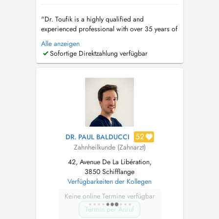
"Dr. Toufik is a highly qualified and
experienced professional with over 35 years of
Dental Experience spanning 3 continents from
Alle anzeigen
the United States to Saudi Arabia, Syria and
Sofortige Direktzahlung verfügbar
Luxembourg. For appointments: mobile &
WhatsApp: +352 691 789 446 Kayl Clinic:
+352 26 56 12 41 Diekirch Clinic : +35...
52
DR. PAUL BALDUCCI
Zahnheilkunde (Zahnarzt)
42, Avenue De La Libération,
3850 Schifflange
Verfügbarkeiten der Kollegen
Keine online Termine verfügbar
Termin per Anruf