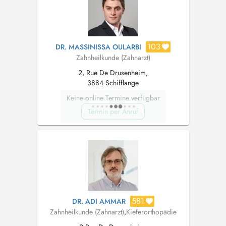
103
DR. MASSINISSA OULARBI
Zahnheilkunde (Zahnarzt)
2, Rue De Drusenheim,
3884 Schifflange
Keine online Termine verfügbar
Termin per Anruf
581
DR. ADI AMMAR
Zahnheilkunde (Zahnarzt)
,
Kieferorthopädie