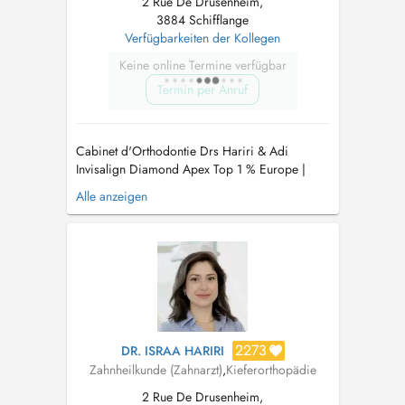
2 Rue De Drusenheim,
3884 Schifflange
Verfügbarkeiten der Kollegen
Keine online Termine verfügbar
Termin per Anruf
Cabinet d'Orthodontie Drs Hariri & Adi
Invisalign Diamond Apex Top 1 % Europe |
Tiers payant agréé (PID) Le cabinet des Drs
Alle anzeigen
Hariri & Adi est spécialisé en orthodontie
moderne, reconnu pour son expertise avancée
en technique Invisalign et son approche
personnalisée du soin. Nous accueillons les
pa...
2273
DR. ISRAA HARIRI
Zahnheilkunde (Zahnarzt)
,
Kieferorthopädie
2 Rue De Drusenheim,