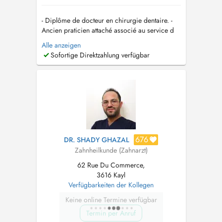
- Diplôme de docteur en chirurgie dentaire. -
Ancien praticien attaché associé au service d
´odontologie au APHP ,Hôpital Henri Mondor
Alle anzeigen
Créteil,Île-de-France. -Diplôme universitaire
Sofortige Direktzahlung verfügbar
Croissance cranio-faciale orthopédie dento-
maxillo-faciale (Université Paris V Descartes). -
Certificat d'étude supérie...
676
DR. SHADY GHAZAL
Zahnheilkunde (Zahnarzt)
62 Rue Du Commerce,
3616 Kayl
Verfügbarkeiten der Kollegen
Keine online Termine verfügbar
Termin per Anruf