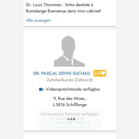
Dr. Louis Thommes - Votre dentiste à
Rumelange Bienvenue dans mon cabinet!
Dentiste de deuxième génération, je traite avec
Alle anzeigen
passion et précision tous les aspects de la
dentisterie générale - des obturations en
composite aux traitements de canal, en passant
par les restaurations esthétiques en cé...
54
DR. PASCAL DENIS SUCHAIL
Zahnheilkunde (Zahnarzt)
Videosprechstunde verfügbar
9, Rue des Mines,
L-3816 Schifflange
Keine online Termine verfügbar
Termin per Anruf