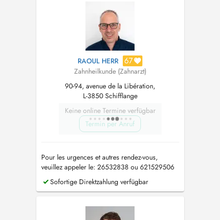
67
RAOUL HERR
Zahnheilkunde (Zahnarzt)
90-94, avenue de la Libération,
L-3850 Schifflange
Keine online Termine verfügbar
Termin per Anruf
Pour les urgences et autres rendez-vous,
veuillez appeler le: 26532838 ou 621529506
Bei Notfällen und anderen Terminen, rufen Sie
Sofortige Direktzahlung verfügbar
bitte an: 26532838 oder 621529506