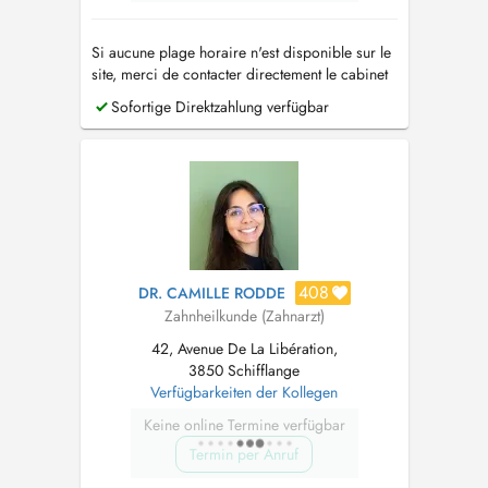
Si aucune plage horaire n'est disponible sur le
site, merci de contacter directement le cabinet
par téléphone au (+352) 26.74.57.80 . PID
Sofortige Direktzahlung verfügbar
disponible
408
DR. CAMILLE RODDE
Zahnheilkunde (Zahnarzt)
42, Avenue De La Libération,
3850 Schifflange
Verfügbarkeiten der Kollegen
Keine online Termine verfügbar
Termin per Anruf