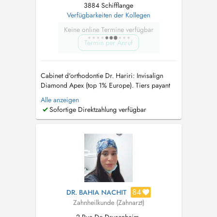
3884 Schifflange
Verfügbarkeiten der Kollegen
Keine online Termine verfügbar
Termin per Anruf
Cabinet d'orthodontie Dr. Hariri: Invisalign
Diamond Apex (top 1% Europe). Tiers payant
agréé (PID). Diplômée de l'Université Paris
Alle anzeigen
Descartes et praticienne Diamond Invisalign,
Sofortige Direktzahlung verfügbar
alliant expertise et innovation dans un cadre
accueillant pour tous les âges. S'appuyant sur
une vaste expérience en ...
84
DR. BAHIA NACHIT
Zahnheilkunde (Zahnarzt)