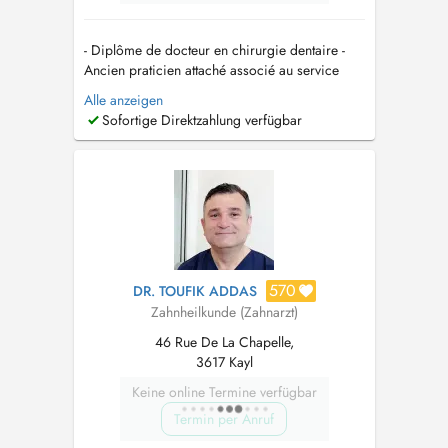
- Diplôme de docteur en chirurgie dentaire -
Ancien praticien attaché associé au service
dodontologie au APHP Pitié salpêtrière paris -
Alle anzeigen
Ancien praticien attaché associé au service de
Sofortige Direktzahlung verfügbar
chirurgie maxillo faciale et stomatologie -
centre hospitalier de Gonesse - Ancien
praticien attaché associé au...
570
DR. TOUFIK ADDAS
Zahnheilkunde (Zahnarzt)
46 Rue De La Chapelle,
3617 Kayl
Keine online Termine verfügbar
Termin per Anruf