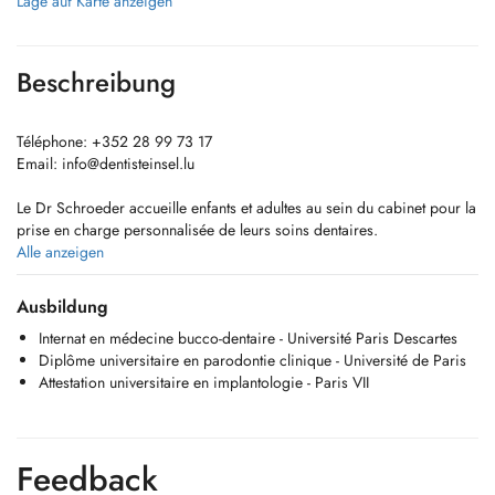
Lage auf Karte anzeigen
Beschreibung
Téléphone: +352 28 99 73 17
Email:
info@dentisteinsel.lu
Le Dr Schroeder accueille enfants et adultes au sein du cabinet pour la
prise en charge personnalisée de leurs soins dentaires.
Diplômée en chirurgie dentaire à Paris, elle a ensuite réalisé un
Alle anzeigen
internat de trois ans en médecine bucco-dentaire à l'hôpital Henri
Mondor.
Ausbildung
Elle est titulaire d'un diplôme universitaire en parodontologie et
Internat en médecine bucco-dentaire - Université Paris Descartes
implantologie et a exercé en cabinet libéral à Paris pendant cinq ans.
Diplôme universitaire en parodontie clinique - Université de Paris
Attestation universitaire en implantologie - Paris VII
Feedback