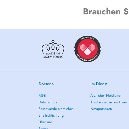
Brauchen S
Private Cacao Ceremony
- Whether alone or with close ones, open your heart and so
ceremonial cacao, the ancient and sacred Elixir of the Go
If you have any questions about which therapeutic service
please feel free to book a 30-minute discovery session vi
needs.
Cancellation Policy:
Please make any cancellations or changes to your booking 
appointment. Cancellations made with less than 24 hours' no
Appointment changes within 24 hours are not guaranteed an
Doctena
Im Dienst
therapist's availability and discretion.
AGB
Ärztlicher Notdienst
We are buzzing to guide you on your healing journey!
Datenschutz
Krankenhäuser im Dienst
Beatriz Guia
Beschwerde einreichen
Notapotheken
Streitschlichtung
Über uns
Presse