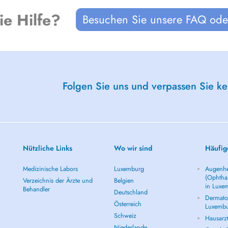
ie Hilfe?
Besuchen Sie unsere FAQ oder
ul to the healing magic of
ds.
(s) would make most sense for you,
a zoom to discuss your wellness
Folgen Sie uns und verpassen Sie k
at least 24 hours prior to your
tice will be charged in full.
d will be subject to the
Nützliche Links
Wo wir sind
Häufig
Medizinische Labors
Luxemburg
Augenhe
(Ophtha
Verzeichnis der Ärzte und
Belgien
in Luxe
Behandler
Deutschland
Dermatol
Österreich
Luxemb
Schweiz
Hausarz
Niederlande