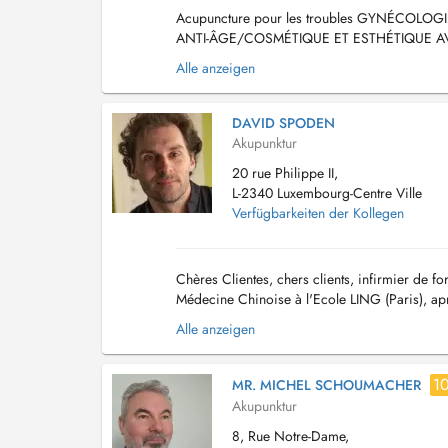
Acupuncture pour les troubles GYNÉCOLOGI
ANTI-ÂGE/COSMÉTIQUE ET ESTHÉTIQUE 
CONSULTATIONS. Nous nous engageons à fourn
Alle anzeigen
DAVID SPODEN
Akupunktur
20 rue Philippe II,
L-2340 Luxembourg-Centre Ville
Verfügbarkeiten der Kollegen
Chères Clientes, chers clients, infirmier de f
Médecine Chinoise à l'Ecole LING (Paris), ap
mon cabinet de Yutz, je suis arrivé à Luxembo
Alle anzeigen
1
MR. MICHEL SCHOUMACHER
Akupunktur
8, Rue Notre-Dame,