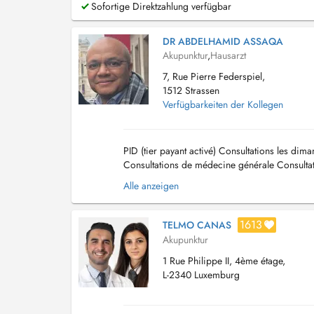
Sofortige Direktzahlung verfügbar
DR ABDELHAMID ASSAQA
Akupunktur
,
Hausarzt
7, Rue Pierre Federspiel,
1512 Strassen
Verfügbarkeiten der Kollegen
PID (tier payant activé) Consultations les di
Consultations de médecine générale Consulta
par acupuncture L'acupuncture est utilisé pour.
Alle anzeigen
1613
TELMO CANAS
Akupunktur
1 Rue Philippe II, 4ème étage,
L-2340 Luxemburg