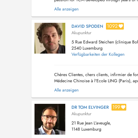
alongside experienced practitioners in Ireland.
Alle anzeigen
1092
DAVID SPODEN
Akupunktur
5 Rue Edward Steichen (clinique Boh
2540 Luxemburg
Verfügbarkeiten der Kollegen
Chères Clientes, chers clients, infirmier de f
Médecine Chinoise à l'Ecole LING (Paris), ap
mon cabinet de Yutz, je suis arrivé à Luxembo
Alle anzeigen
199
DR TOM ELVINGER
Akupunktur
21 Rue Jean L'aveugle,
1148 Luxemburg