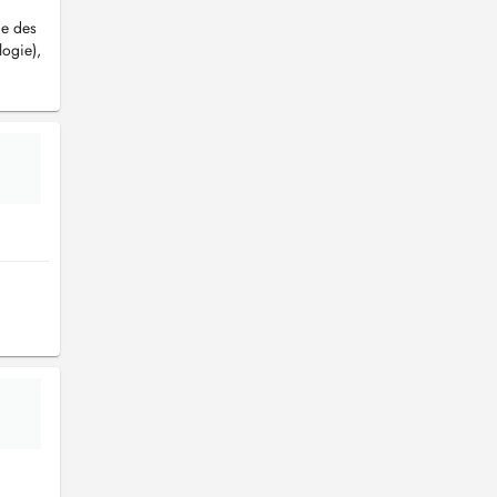
ge des
logie),