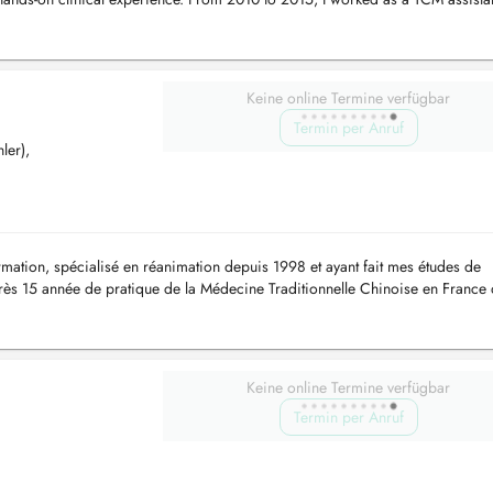
 In 20...
Keine online Termine verfügbar
Termin per Anruf
ler),
ormation, spécialisé en réanimation depuis 1998 et ayant fait mes études de
rès 15 année de pratique de la Médecine Traditionnelle Chinoise en France
urg Vi...
Keine online Termine verfügbar
Termin per Anruf