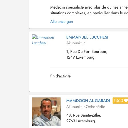
Médecin spécialiste avec plus de quinze année
situations complexes, en particulier dans le 
ancien responsable de la prise en charge d...
Alle anzeigen
EMMANUEL LUCCHESI
Akupunktur
1, Rue Du Fort Bourbon,
1249 Luxemburg
fin d'activité
1363
MAMDOOH AL-GARADI
Akupunktur
,
Orthopädie
48, Rue Sainte-Zithe,
2763 Luxemburg