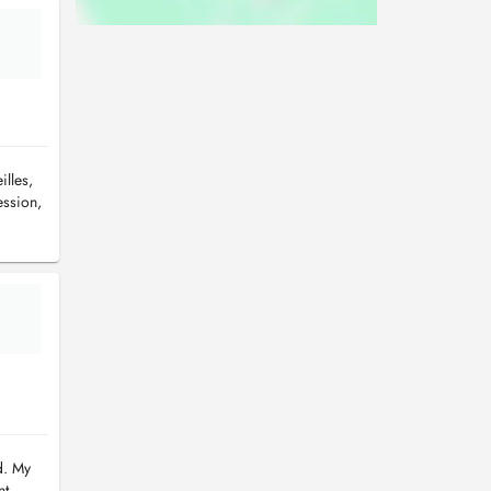
illes,
ession,
d. My
nt