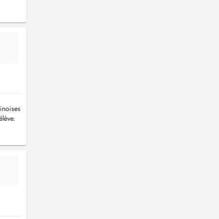
inoises
élève.