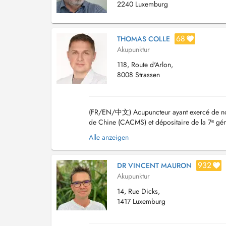
2240 Luxemburg
68
THOMAS COLLE
Akupunktur
118, Route d'Arlon,
8008 Strassen
(FR/EN/中文) Acupuncteur ayant exercé de nom
de Chine (CACMS) et dépositaire de la 7ᵉ gén
Prise en charge de tout type de pathologies ..
Alle anzeigen
932
DR VINCENT MAURON
Akupunktur
14, Rue Dicks,
1417 Luxemburg