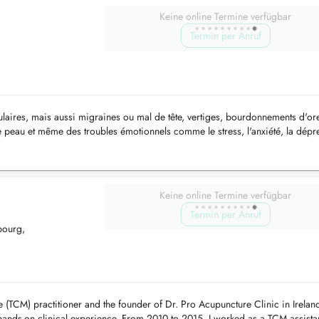
Keine online Termine verfügbar
Termin per Anruf
laires, mais aussi migraines ou mal de tête, vertiges, bourdonnements d'ore
 peau et même des troubles émotionnels comme le stress, l'anxiété, la dépr
Keine online Termine verfügbar
Termin per Anruf
bourg,
 (TCM) practitioner and the founder of Dr. Pro Acupuncture Clinic in Irelan
ands-on clinical experience. From 2010 to 2015, I worked as a TCM assista