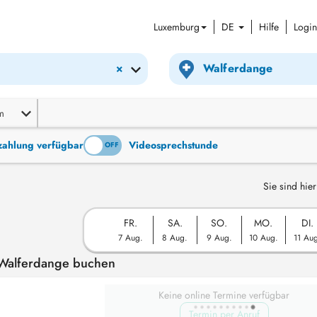
Luxemburg
DE
Hilfe
Login
×
m
tzahlung verfügbar
Videosprechstunde
ON
OFF
Sie sind hier
FR.
SA.
SO.
MO.
DI.
7 Aug.
8 Aug.
9 Aug.
10 Aug.
11 Au
 Walferdange buchen
Keine online Termine verfügbar
Termin per Anruf