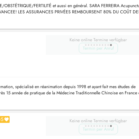
E/OBSTÉTRIQUE/FERTILITÉ et aussi en général. SARA FERREIRA Acupunct
AVANCEE! LES ASSURANCES PRIVÉES REMBOURSENT 80% DU COÛT DE
ir des traitements complémentaires avec des ...
Keine online Termine verfügbar
Termin per Anruf
ormation, spécialisé en réanimation depuis 1998 et ayant fait mes études de
rès 15 année de pratique de la Médecine Traditionnelle Chinoise en France
urg Vi...
05
Keine online Termine verfügbar
Termin per Anruf