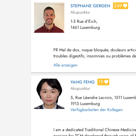
249
STEPHANE GERGEN
Akupunktur
1-3 Rue d'Eich,
1461 Luxemburg
FR Mal de dos, nuque bloquée, douleurs articu
troubles digestifs, insomnies ou problèmes de
peuvent persister et affecter votre quotidien...
Alle anzeigen
19
YANG FENG
Akupunktur
5, Rue Léandre Lacroix, 1511 Luxem
1913 Luxemburg
Verfügbarkeiten der Kollegen
I am a dedicated Traditional Chinese Medicine
passion for TCM developed through years of h