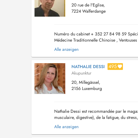
20 rue de l'Eglise,
7224 Walferdange
Numéro du cabinet + 352 27 84 98 59 Spécial
Médecine Traditionnelle Chinoise , Ventouses
Alle anzeigen
495
NATHALIE DESSI
Akupunktur
20, Millegässel,
2156 Luxemburg
Nathalie Dessi est recommandée par le magazi
musculaire, digestive), de la fatigue, du stress
situé dans un endroit calme à 5mn du c...
Alle anzeigen