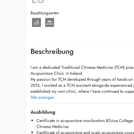
Bezahlungsarten
Beschreibung
I am a dedicated Traditional Chinese Medicine (TCM) pract
Acupuncture Clinic in Ireland.
My passion for TCM developed through years of hands-on 
2015, I worked as a TCM assistant alongside experienced pr
established my own clinic, where I have continued to suppor
better health.
Alle anzeigen
With over 15 years of experience, I have helped many indi
improve their overall well-being through personalized TC
Ausbildung
on gentle, holistic therapies, including Chinese herbal me
Certificate in acupuncture moxibustion &Tuina College 
moxibustion, as well as lifestyle and dietary guidance - all 
Chinese Medicine
constitution and needs.
Certificate of acupuncture and scalp acupuncture cour
I believe that true healing comes from listening carefully to