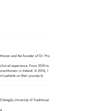
itioner and the founder of Dr. Pro
clinical experience. From 2010 to
actitioners in Ireland. In 2016, I
t patients on their journey to
viduals restore balance and
M treatments. My approach focuses
dicine, acupressure, cupping,
Chengdu University of Traditional
tailored to the individuals unique
se
 the body and restoring its natural