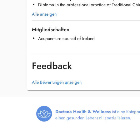
Diploma in the professional practice of Traditional C
balance. Whether you are seeking support for stress, pain, 
general wellness, I am here to guide you with care, profes
Alle anzeigen
approach.
Mitgliedschaften
Acupuncture council of Ireland
Feedback
Alle Bewertungen anzeigen
Doctena Health & Wellness
ist eine Katego
einen gesunden Lebensstil spezialisieren.