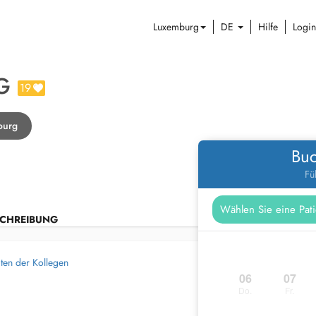
Luxemburg
DE
Hilfe
Login
G
19
ourg
Buc
Fü
CHREIBUNG
ten der Kollegen
06
07
Do.
Fr.