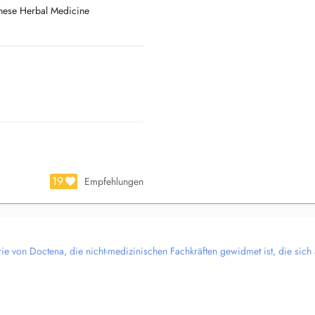
hinese Herbal Medicine
digestive issues, fatigue, or
sionalism, and a patient-centered
19
Empfehlungen
rie von Doctena, die nicht-medizinischen Fachkräften gewidmet ist, die sich