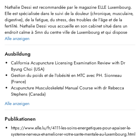
Nathalie Dessi est recommandée par le magazine ELLE Luxembourg.
Elle est spécialisée dans le suivi de la douleur (chronique, musculaire,
digestive), de la fatigue, du stress, des troubles de l'âge et de la
fertilité. Nathalie Dessi vous accueille en son cabinet situé dans un
endroit calme à 5mn du centre ville de Luxembourg et qui dispose
d'une place de parking gratuite.
Alle anzeigen
Nathalie Dessi est une acupunctrice certifiée et expérimentée qui a
Ausbildung
suivi le cursus complet d'Acupuncture et de Massage Tui Na (avec une
California Acupuncture Licensing Examination Review with Dr
mention major de promotion) de l'Institut Supérieur de Médecine
Byung Choi (USA)
Traditionnelle Chinoise MING MEN suivant le programme officiel de
Gestion du poids et de l'obésité en MTC avec PH. Sionneau
l'Académie de Médecine Traditionnelle Chinoise (Pékin) et la Faculté
(France)
de Médecine Traditionnelle Chinoise de Shanghai.
Acupuncture Musculoskeletal Manual Course with dr Rebecca
Lors des séances, en plus d'un examen détaillé de votre cas, vous
Stephens (Canada)
recevrez des conseils en matière d'alimentation et de mode de vie si
nécessaire.
Alle anzeigen
Nathalie Dessi Acupuncture is recommended by the Luxembourgish
Publikationen
edition of ELLE magazine.
https://www.elle.lu/fr/4111-les-soins-energetiques-pour-apaiser-le-
Nathalie Dessi specialised in dealing a variety of ailments including
systeme-nerveux-et-ameliorer-votre-sante-mentale-au-luxembourg.html
pain (chronic, muscular, digestive), fatigue, stress, age related issues