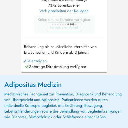
7372 Lorentzweiler
Verfügbarkeiten der Kollegen
Keine online Termine verfügbar
Termin per Anruf
Behandlung als hausärztliche Internistin von
Erwachsenen und Kindern ab 3 Jahren.
Consultation for adults and children from the
Alle anzeigen
age of 3 years. Консультации для взрослых
Sofortige Direktzahlung verfügbar
и детей от 3 лет. - Echographie / Ultraschall
(Bauch, Schilddrüse, Carotis-Doppler) -
Diabetes: Screening, Erstdiagnose und ...
Adipositas Medizin
Medizinisches Fachgebiet zur Prävention, Diagnostik und Behandlung
von Übergewicht und Adipositas. Patient:innen werden durch
individuelle Konzepte begleitet, die Ernährung, Bewegung,
Lebensstiländerungen sowie die Behandlung von Begleiterkrankungen
wie Diabetes, Bluthochdruck oder Schlafapnoe einschließen.