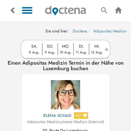
Sie sind hier:
Doctena
Adipositas Medizin
SA.
SO.
MO.
DI.
MI.
8 Aug.
9 Aug.
10 Aug.
11 Aug.
12 Aug.
Einen Adipositas Medizin Termin in der Nähe von
Luxemburg buchen
661
ELENA SCHAD
Adipositas Medizin
,
Innere Medizin (Internist)
30, Route De Luxembourg,