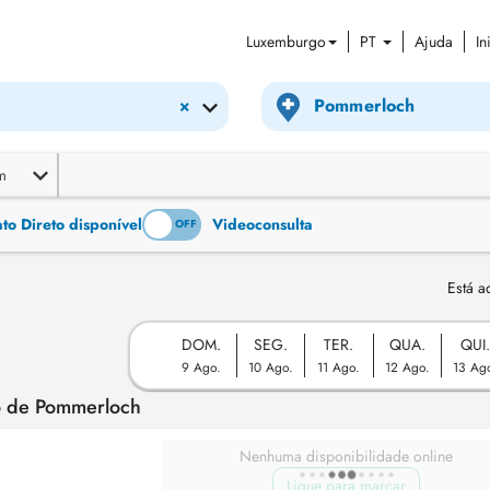
Luxemburgo
PT
Ajuda
In
×
m
o Direto disponível
Videoconsulta
ON
OFF
Está a
DOM.
SEG.
TER.
QUA.
QUI
9 Ago.
10 Ago.
11 Ago.
12 Ago.
13 Ag
to de Pommerloch
Nenhuma disponibilidade online
Ligue para marcar