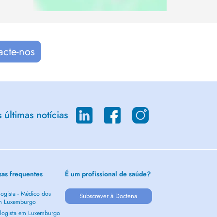
acte-nos
últimas notícias
sas frequentes
É um profissional de saúde?
ogista - Médico dos
Subscrever à Doctena
m Luxemburgo
logista em Luxemburgo