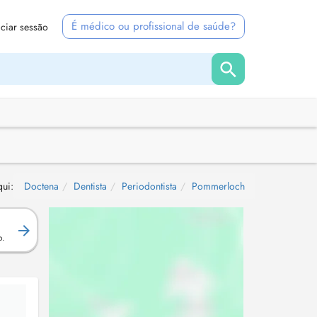
É médico ou profissional de saúde?
iciar sessão
qui:
Doctena
Dentista
Periodontista
Pommerloch
.
o.