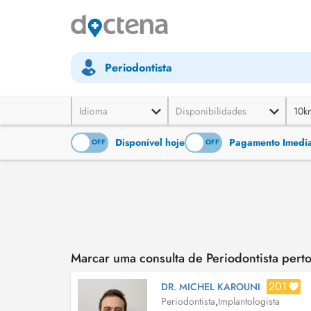
Periodontista
Idioma
Disponibilidades
10k
Disponível hoje
Pagamento Imediat
ON
OFF
ON
OFF
Marcar uma consulta de Periodontista per
201
DR. MICHEL KAROUNI
Periodontista
,
Implantologista