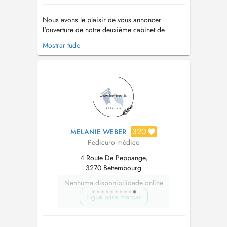
Nous avons le plaisir de vous annoncer
l'ouverture de notre deuxième cabinet de
pédicure médicale à Dalheim. Ce nouvel
Mostrar tudo
espace a été créé afin de répondre à une
demande croissante et d'assurer une meilleure
accessibilité à nos patients. Tout comme dans
notre cabinet de Mondorf-les-Bains, nous y pr...
320
MELANIE WEBER
Pedicuro médico
4 Route De Peppange,
3270 Bettembourg
Nenhuma disponibilidade online
Ligue para marcar