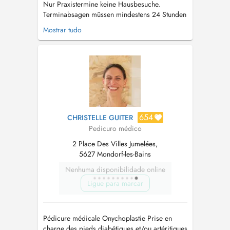
Nur Praxistermine keine Hausbesuche.
Terminabsagen müssen mindestens 24 Stunden
vorher erfolgen und werden nur per Telefon
Mostrar tudo
angenommen. Sollte der Patient nicht zu dem
vereinbarten Termin erscheinen, ist die volle
Ausfallgebühr zu zahlen. Bei deutlicher
Verspätung (+10 Min) kann es aus organisa...
654
CHRISTELLE GUITER
Pedicuro médico
2 Place Des Villes Jumelées,
5627 Mondorf-les-Bains
Nenhuma disponibilidade online
Ligue para marcar
Pédicure médicale Onychoplastie Prise en
charge des pieds diabétiques et/ou artéritiques