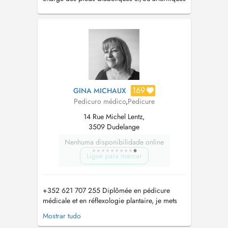
Prise en charge des ongles incarnés Prise en
charge des ongles mycosés
169
GINA MICHAUX
Pedicuro médico
,
Pedicure
14 Rue Michel Lentz,
3509 Dudelange
Nenhuma disponibilidade online
Ligue para marcar
+352 621 707 255 Diplômée en pédicure
médicale et en réflexologie plantaire, je mets
mes compétences au service de votre bien-être
Mostrar tudo
global. Ancienne aide-soignante, jai à cœur