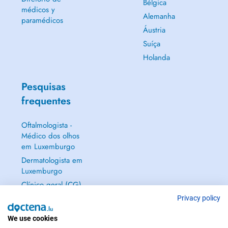
Bélgica
médicos y
Alemanha
paramédicos
Áustria
Suíça
Holanda
Pesquisas
frequentes
Oftalmologista -
Médico dos olhos
em Luxemburgo
Dermatologista em
Luxemburgo
Clínico geral (CG)
em Luxemburgo
Privacy policy
Ginecologista em
We use cookies
Luxemburgo