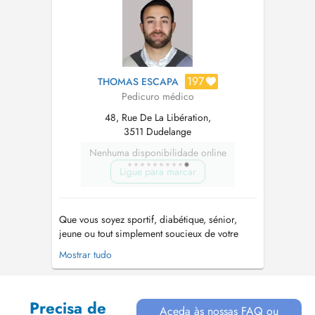
tous types de problèmes l...
197
THOMAS ESCAPA
Pedicuro médico
48, Rue De La Libération,
3511 Dudelange
Nenhuma disponibilidade online
Ligue para marcar
Que vous soyez sportif, diabétique, sénior,
jeune ou tout simplement soucieux de votre
confort, je vous aide à garder vos pieds en
Mostrar tudo
pleine forme en proposant: - Des soins
personnalisés pour les affections courantes du
pied : durillons, cors, ongles incarnés, cassés,
Precisa de
fissurés, mycoses, verrues plan...
Aceda às nossas FAQ ou