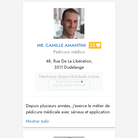
doffrir un accompagnement doux,
professionnel et personnalisé. Je propose
également différents massages relaxants, don...
33
MR. CAMILLE AMANTINI
Pedicuro médico
48, Rue De La Libération,
3511 Dudelange
Nenhuma disponibilidade online
Ligue para marcar
Depuis plusieurs années, j'exerce le métier de
pédicure médicale avec sérieux et application.
Mon engagement envers mes patients se reflète
Mostrar tudo
dans le respect strict des règles dhygiène et
des protocoles médicaux. Je propose mes
services tant en cabinet qu'à domicile, traitant