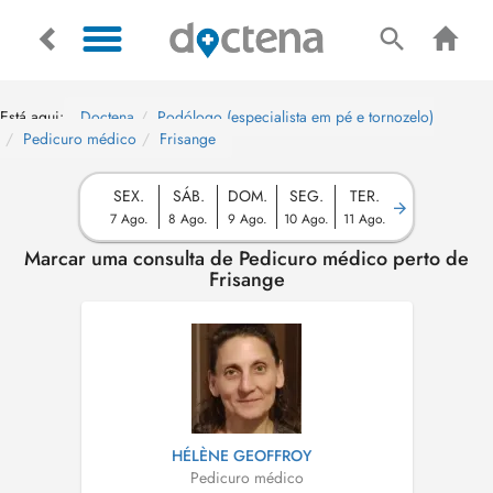
Está aqui:
Doctena
Podólogo (especialista em pé e tornozelo)
Pedicuro médico
Frisange
SEX.
SÁB.
DOM.
SEG.
TER.
7 Ago.
8 Ago.
9 Ago.
10 Ago.
11 Ago.
Marcar uma consulta de Pedicuro médico perto de
Frisange
HÉLÈNE GEOFFROY
Pedicuro médico