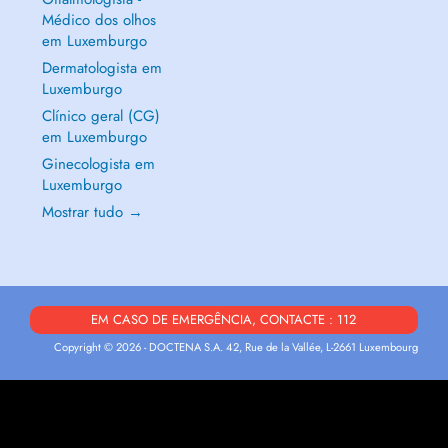
Médico dos olhos
em Luxemburgo
Dermatologista em
Luxemburgo
Clínico geral (CG)
em Luxemburgo
Ginecologista em
Luxemburgo
Mostrar tudo →
EM CASO DE EMERGÊNCIA, CONTACTE : 112
Copyright © 2026 - DOCTENA S.A. 42, Rue de la Vallée, L-2661 Luxembourg