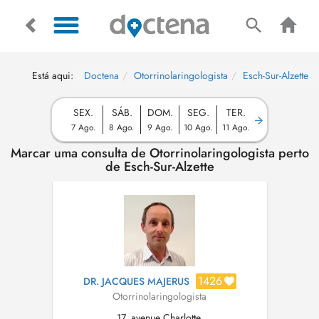
Está aqui:
Doctena
Otorrinolaringologista
Esch-Sur-Alzette
SEX.
SÁB.
DOM.
SEG.
TER.
7 Ago.
8 Ago.
9 Ago.
10 Ago.
11 Ago.
Marcar uma consulta de Otorrinolaringologista perto
de Esch-Sur-Alzette
1426
DR. JACQUES MAJERUS
Otorrinolaringologista
17, avenue Charlotte,