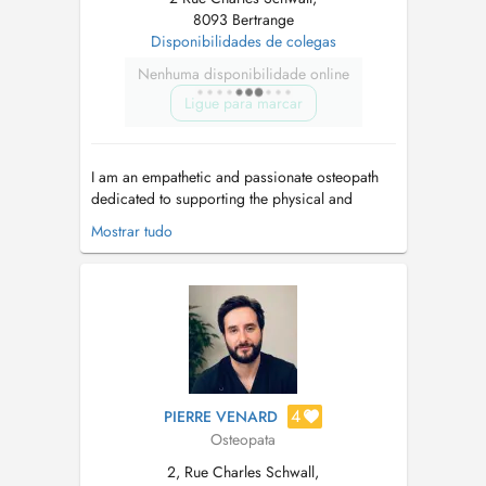
8093 Bertrange
Disponibilidades de colegas
Nenhuma disponibilidade online
Ligue para marcar
I am an empathetic and passionate osteopath
dedicated to supporting the physical and
mental wellbeing of patients of all ages, from
Mostrar tudo
newborns to adults. By addressing their needs
comprehensively throughout life's stages and
collaborating with other experts, I provide
holistic, personalized care. As a...
4
PIERRE VENARD
Osteopata
2, Rue Charles Schwall,