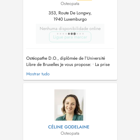
Osteopata
353, Route De Longwy,
1940 Luxemburgo
Nenhuma disponibilidade online
Ligue para marcar
Ostéopathe D.O., diplômée de l’Université
Libre de Bruxelles Je vous propose: • La prise
en charge ostéopathique générale
Mostrar tudo
(Adolescents, adultes, sportifs, personnes
âgées) • La prise en charge ostéopathique des
femmes enceintes et des femmes en post-
partum • La prise en charge ostéopathique p...
CÉLINE GODELAINE
Osteopata