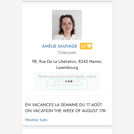
35
AMÉLIE SAUVAGE
Osteopata
9B, Rue De La Libération, 8245 Mamer,
Luxembourg
Nenhuma disponibilidade online
Ligue para marcar
EN VACANCES LA SEMAINE DU 17 AOÛT
ON VACATION THE WEEK OF AUGUST 17th
Diplômée d'un Master de spécialisation en
Mostrar tudo
Ostéopathie de l'Université Libre de Bruxelles,
les compétences acquises au cours de ce