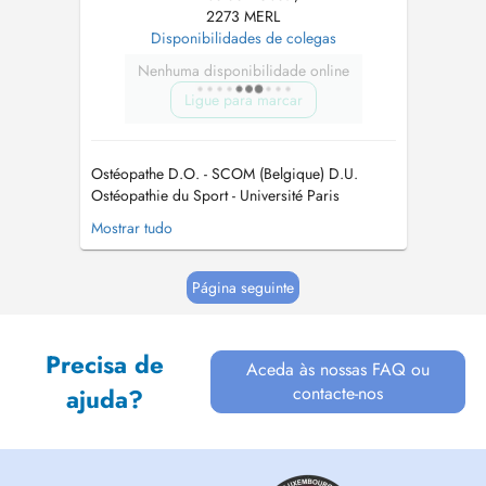
2273 MERL
Disponibilidades de colegas
Nenhuma disponibilidade online
Ligue para marcar
Ostéopathe D.O. - SCOM (Belgique) D.U.
Ostéopathie du Sport - Université Paris
Nanterre Diplômé ASD/SFDN Dry Needling -
Mostrar tudo
David G. Simons Academy Spécialisé dans les
domaines de la correction posturale et de la
prévention des pathologies du sportif.
Página seguinte
Engagements dans des clubs et/ou organisati...
Precisa de
Aceda às nossas FAQ ou
contacte-nos
ajuda?