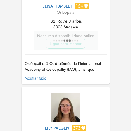
164
ELISA HUMBLET
Osteopata
132, Route D'arlon,
8008 Strassen
Nenhuma disponibilidade online
Ligue para marcar
Ostéopathe D.O. diplômée de l'International
Academy of Osteopathy (IAO), ainsi que
kinésithérapeute de formation, je base mes
Mostrar tudo
traitements sur une vision globale du patient en
intégrant les différents systèmes du corps
humain (mécanique, neuro-vasculaire, viscéral
et crânio-sacré). - Prise en cha...
373
LILY PALGEN