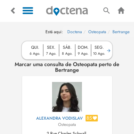
Está aqui:
Doctena
Osteopata
Bertrange
QUI.
SEX.
SÁB.
DOM.
SEG.
6 Ago.
7 Ago.
8 Ago.
9 Ago.
10 Ago.
Marcar uma consulta de Osteopata perto de
Bertrange
85
ALEXANDRA VODISLAV
Osteopata
2 Rue Charles Schwall,