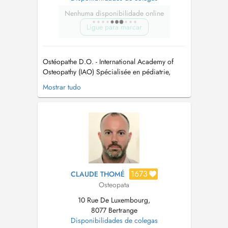
Nenhuma disponibilidade online
Ligue para marcar
Ostéopathe D.O. - International Academy of
Osteopathy (IAO) Spécialisée en pédiatrie,
grossesse et post-partum Je prends en charge
Mostrar tudo
l'ostéopathie générale et sportive, ainsi que les
bébés, les enfants et les femmes enceintes.
Pour toute demande urgente, n'hésitez pas à
téléphoner au cabinet. ...
1673
CLAUDE THOMÉ
Osteopata
10 Rue De Luxembourg,
8077 Bertrange
Disponibilidades de colegas