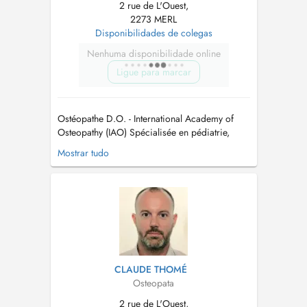
2 rue de L'Ouest,
2273 MERL
Disponibilidades de colegas
Nenhuma disponibilidade online
Ligue para marcar
Ostéopathe D.O. - International Academy of
Osteopathy (IAO) Spécialisée en pédiatrie,
grossesse et post-partum Je prends en charge
Mostrar tudo
l'ostéopathie générale et sportive, ainsi que les
bébés, les enfants et les femmes enceintes.
Pour toute demande urgente, n'hésitez pas à
téléphoner au cabinet. ...
CLAUDE THOMÉ
Osteopata
2 rue de L'Ouest,