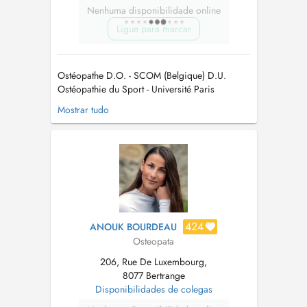
Nenhuma disponibilidade online
Ligue para marcar
Ostéopathe D.O. - SCOM (Belgique) D.U.
Ostéopathie du Sport - Université Paris
Nanterre Diplômé ASD/SFDN Dry Needling -
Mostrar tudo
David G. Simons Academy Spécialisé dans les
domaines de la correction posturale et de la
prévention des pathologies du sportif.
Engagements dans des clubs et/ou organisati...
424
ANOUK BOURDEAU
Osteopata
206, Rue De Luxembourg,
8077 Bertrange
Disponibilidades de colegas