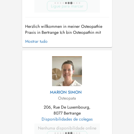
Ligue para marcar
Herzlich willkommen in meiner Osteopathie
Praxis in Bertrange Ich bin Osteopathin mit
Spezialisierung in der Kinder-und
Mostrar tudo
Säuglingsosteopathie sowie in der
Frauengesundheit. Diese umfasst die
osteopathische Behandlung und Betreuung: -bei
gynäkologischen Problemen -in der
Schwangerschaft, -Po...
MARION SIMON
Osteopata
206, Rue De Luxembourg,
8077 Bertrange
Disponibilidades de colegas
Nenhuma disponibilidade online