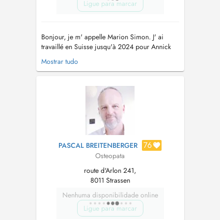
Ligue para marcar
Bonjour, je m' appelle Marion Simon. J' ai
travaillé en Suisse jusqu'à 2024 pour Annick
Gassman. Après cela, j ai décidé de revenir
Mostrar tudo
dans mon pays de naissance afin d'exercer ici
mon métier d'ostéopathe. Le cabinet se trouve
dans une cité calme avec des parkings gratuits
devant la porte. Plus...
76
PASCAL BREITENBERGER
Osteopata
route d'Arlon 241,
8011 Strassen
Nenhuma disponibilidade online
Ligue para marcar