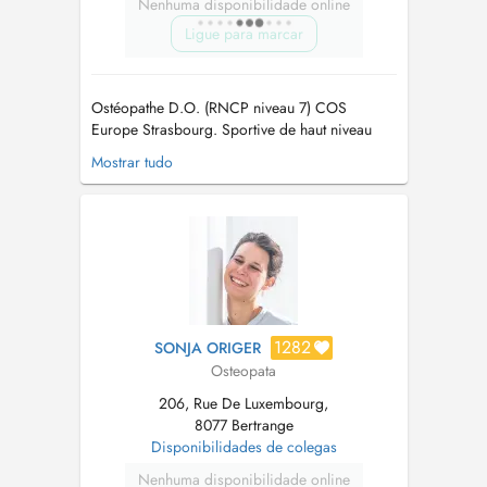
Nenhuma disponibilidade online
Ligue para marcar
Ostéopathe D.O. (RNCP niveau 7) COS
Europe Strasbourg. Sportive de haut niveau
dans mon parcours, j'accueille chaque
Mostrar tudo
personne avec respect et bienveillance :
j'écoute l'histoire de votre corps avant toute
intervention. J'emploie des manipulations
précises structurelles, fasciales et myotensives
...
1282
SONJA ORIGER
Osteopata
206, Rue De Luxembourg,
8077 Bertrange
Disponibilidades de colegas
Nenhuma disponibilidade online