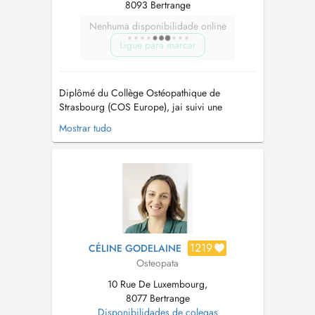
8093 Bertrange
Nenhuma disponibilidade online
Ligue para marcar
Diplômé du Collège Ostéopathique de
Strasbourg (COS Europe), jai suivi une
formation en ostéopathie en cinq années,
Mostrar tudo
certifiée RNCP niveau 7. Au cours de ma
formation, jai notamment effectué des stages
en milieu hospitalier et en maternité.
Ostéopathe depuis 2022, jexerce également en
cabinet à Na...
1219
CÉLINE GODELAINE
Osteopata
10 Rue De Luxembourg,
8077 Bertrange
Disponibilidades de colegas