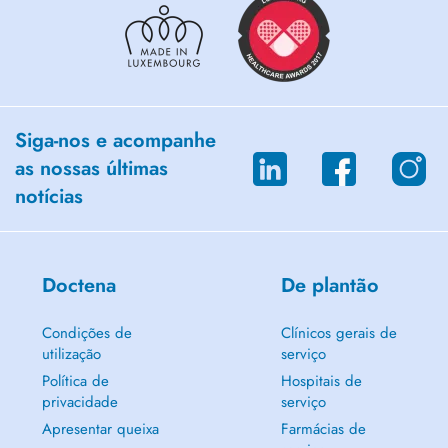
Siga-nos e acompanhe
as nossas últimas
notícias
Doctena
De plantão
Condições de
Clínicos gerais de
utilização
serviço
Política de
Hospitais de
privacidade
serviço
Apresentar queixa
Farmácias de