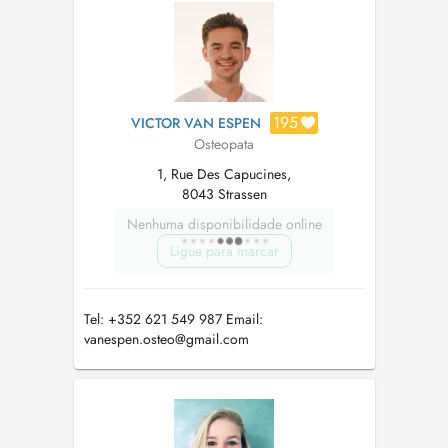
cursus me permettent de vous prendre en
charge en toute sécurité, au moyen d'une
approche rigour...
195
VICTOR VAN ESPEN
Osteopata
1, Rue Des Capucines,
8043 Strassen
Nenhuma disponibilidade online
Ligue para marcar
Tel: +352 621 549 987 Email:
vanespen.osteo@gmail.com