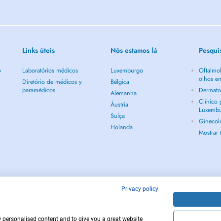
Links úteis
Nós estamos lá
Pesqui
o
Laboratórios médicos
Luxemburgo
Oftalmol
olhos e
Diretório de médicos y
Bélgica
paramédicos
Dermato
Alemanha
Clínico
Áustria
Luxemb
Suíça
Ginecol
Holanda
Mostrar
Privacy policy
w personalised content and to give you a great website