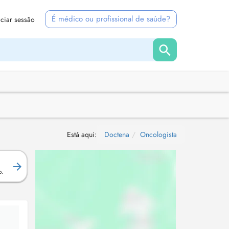
É médico ou profissional de saúde?
iciar sessão
Está aqui:
Doctena
Oncologista
.
o.