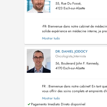
55, Rue Du Fossé,
4123 Esch-sur-Alzette
-FR- Bienvenue dans notre cabinet de médecin
solide expérience en médecine interne, je pr
cancers solides. Mon activité est principaleme
Mostrar tudo
DR. DANIEL JODOCY
Oncologista
,
Internista
56, Boulevard John F. Kennedy,
4170 Esch-sur-Alzette
FR : Bienvenue dans notre cabinet! En tant qu
vous offrir des soins complets et empreints 
secretariat@hope.lu
. Je me réjouis de faire votr
Mostrar tudo
Pagamento Imediato Direto disponível