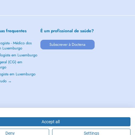
sas frequentes
É um profissional de saúde?
ogista - Médico dos
Subscrever à Doctena
m Luxemburgo
logista em Luxemburgo
 geral (CG) em
urgo
ogista em Luxemburgo
 tudo →
Accept all
Deny
Settings