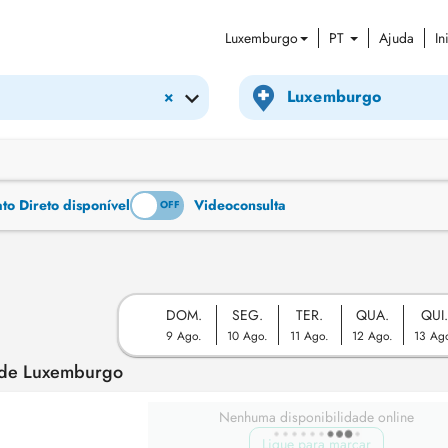
Luxemburgo
PT
Ajuda
In
×
o Direto disponível
Videoconsulta
ON
OFF
DOM.
SEG.
TER.
QUA.
QUI
9 Ago.
10 Ago.
11 Ago.
12 Ago.
13 Ag
o de Luxemburgo
Nenhuma disponibilidade online
Ligue para marcar