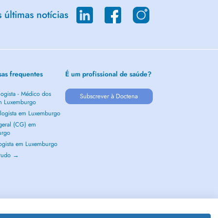
últimas notícias
sas frequentes
É um profissional de saúde?
ogista - Médico dos
Subscrever à Doctena
m Luxemburgo
logista em Luxemburgo
 geral (CG) em
urgo
ogista em Luxemburgo
 tudo →