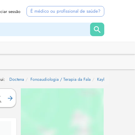
É médico ou profissional de saúde?
iciar sessão
ui:
Doctena
Fonoaudiologia / Terapia da Fala
Kayl
.
o.