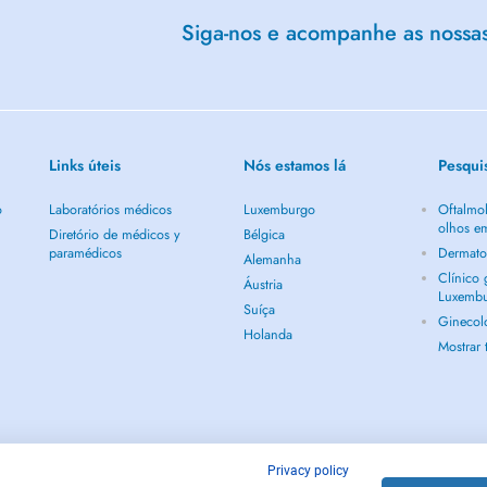
Siga-nos e acompanhe as nossas 
Links úteis
Nós estamos lá
Pesqui
o
Laboratórios médicos
Luxemburgo
Oftalmol
olhos e
Diretório de médicos y
Bélgica
paramédicos
Dermato
Alemanha
Clínico
Áustria
Luxemb
Suíça
Ginecol
Holanda
Mostrar
Privacy policy