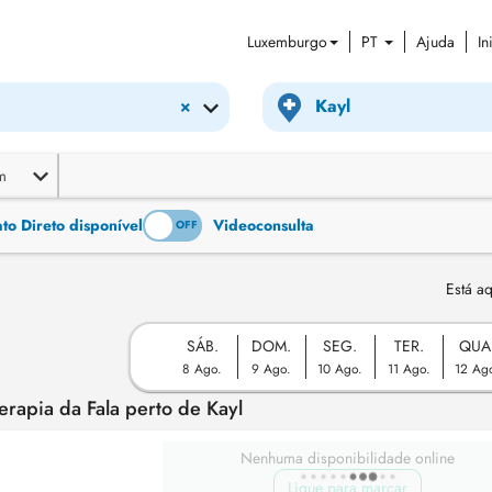
Luxemburgo
PT
Ajuda
In
×
m
o Direto disponível
Videoconsulta
ON
OFF
Está aq
SÁB.
DOM.
SEG.
TER.
QUA
8 Ago.
9 Ago.
10 Ago.
11 Ago.
12 Ag
rapia da Fala perto de Kayl
Nenhuma disponibilidade online
Ligue para marcar