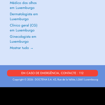
Médico dos olhos
em Luxemburgo
Dermatologista em
Luxemburgo
Clínico geral (CG)
em Luxemburgo
Ginecologista em
Luxemburgo
Mostrar tudo →
EM CASO DE EMERGÊNCIA, CONTACTE : 112
Copyright © 2026 - DOCTENA S.A. 42, Rue de la Vallée, L-2661 Luxembourg