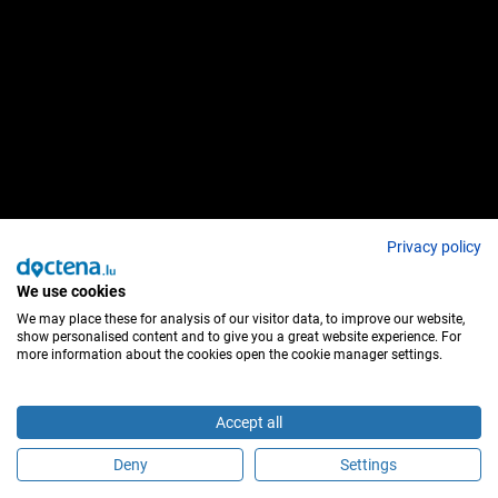
Privacy policy
We use cookies
We may place these for analysis of our visitor data, to improve our website,
show personalised content and to give you a great website experience. For
more information about the cookies open the cookie manager settings.
Accept all
Deny
Settings
Faça uma marcação online