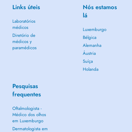
Links úteis
Nós estamos
lá
Laboratórios
médicos
Luxemburgo
Diretório de
Bélgica
médicos y
Alemanha
paramédicos
Áustria
Suíça
Holanda
Pesquisas
frequentes
Oftalmologista -
Médico dos olhos
em Luxemburgo
Dermatologista em