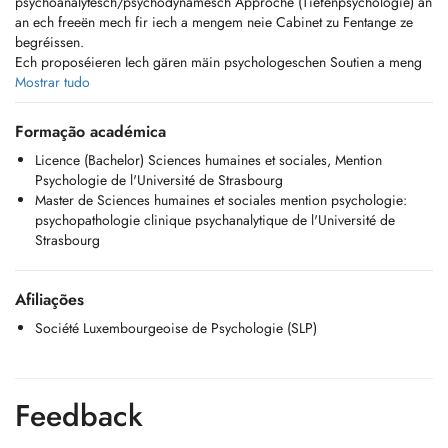
psychoanalytesch/psychodynamesch Approche (Tiefenpsychologie) an
an ech freeën mech fir iech a mengem neie Cabinet zu Fentange ze
begréissen.
Ech proposéieren Iech gären mäin psychologeschen Soutien a meng
Hëllef duerch psychologesch Gespréicher oder enner Form vun
Mostrar tudo
engem längeren psychologeschen Suivi an dat an allen verschiddenen
Liewenssituatiounen déi eng Erausfuerderung sinn, psychescht
Formação académica
onwuelfillen oder Leiden ervirbréngen kennen oder bei psycheschen
Licence (Bachelor) Sciences humaines et sociales, Mention
Erkrankungen. Ech gesinn a mengem Cabinet Kanner, Jugendlecher an
Psychologie de l'Université de Strasbourg
hier Famillen an och erwuesse Patienten a bidden eng individualiséiert
Master de Sciences humaines et sociales mention psychologie:
Therapie un.
psychopathologie clinique psychanalytique de l'Université de
Als Psychologin sin ech net rembourséiert vun der CNS.
Strasbourg
FR: Je suis psychologue clinicienne luxembourgeoise d'approche
psychanalytique/psychodynamique et je souhaite vous offrir mon
Afiliações
soutien, aide et écoute sous forme d'entretiens ou d'un suivi
psychologique régulier. Je rencontre des jeunes enfants d'âges divers,
Société Luxembourgeoise de Psychologie (SLP)
des adolescents et leurs familles ainsi que des adultes et ceci dans
diverses circonstances de la vie. En tant que psychologue, je ne suis
pas remboursée par la CNS.
Feedback