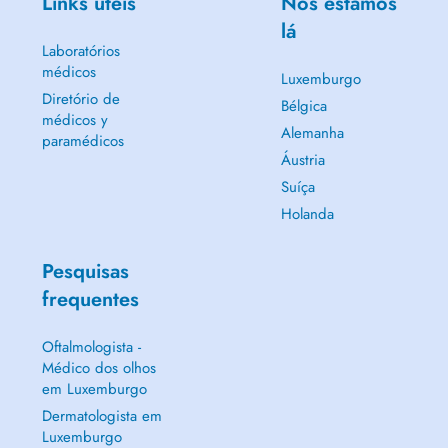
Links úteis
Nós estamos
lá
Laboratórios
médicos
Luxemburgo
Diretório de
Bélgica
médicos y
Alemanha
paramédicos
Áustria
Suíça
Holanda
Pesquisas
frequentes
Oftalmologista -
Médico dos olhos
em Luxemburgo
Dermatologista em
Luxemburgo