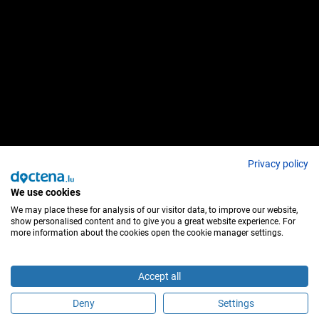
Privacy policy
We use cookies
We may place these for analysis of our visitor data, to improve our website,
show personalised content and to give you a great website experience. For
more information about the cookies open the cookie manager settings.
Accept all
Deny
Settings
É este profissional de saúde?