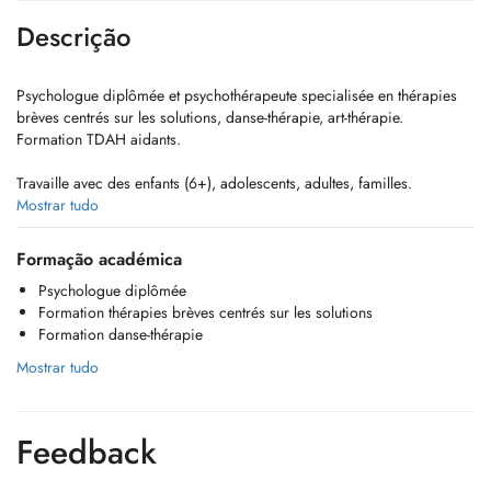
Descrição
Psychologue diplômée et psychothérapeute specialisée en thérapies
brèves centrés sur les solutions, danse-thérapie, art-thérapie.
Formation TDAH aidants.
Travaille avec des enfants (6+), adolescents, adultes, familles.
Pour les sessions de psychotherapie individuelles ou de groupe,
Mostrar tudo
aucune experience dans l'art ou la danse n'est pas necessaire.
Formação académica
----------------------------------------------------------
Psychologue diplômée
Formation thérapies brèves centrés sur les solutions
Certified psychologist and psychotherapist, specialized in solution-
Formation danse-thérapie
focused brief therapy, dance-movement therapy and art therapy.
ADHD training for care-takers.
Mostrar tudo
Has worked with children (6+), teenagers, adults and families.
For the individual psychotherapy sessions as well as group sessions,
Feedback
no prior art or dance experience is required.