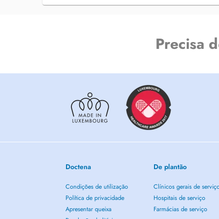
liées à l'appareil locomoteur. Confections de semelles ort
thermoformées ou posturales.
Analyse posturale du cycliste :
Precisa 
>> Analyse du patient debout puis sur son propre vélo à l
du matériel, confection de semelles orthopédiques si néce
Bootfitting - Palmfitting :
>> Déformation des chaussures, quotidiennes ou à usage 
de foot, de ski ..) dans le but de soulager les douleurs lié
causées par des déformations comme les hallux valgus.
Doctena
De plantão
Condições de utilização
Clínicos gerais de serviç
Política de privacidade
Hospitais de serviço
Apresentar queixa
Farmácias de serviço