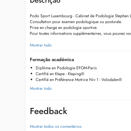
Descrição
Podo Sport Luxembourg - Cabinet de Podologie Stephen 
Consultation pour examen podologique ou posturale.
Prise en charge en podologie sportive.
Pour toutes informations supplémentaires, vous pouvez vous
https://podosportluxembourg.lu
Mostrar tudo
ou par téléphone : +352 661 909 763
Formação académica
Diplôme en Podologie EFOM-Paris
En cas d'annulation, merci de prévenir 24h à l'avance. To
Certifié en Ktape - Ktaping®
considéré comme dû.
Certifié en Préférence Motrice Niv 1 - Volodalen®
Dans le cas d'une bonne pratique de la séance, veuillez s'i
Mostrar tudo
tenue dans laquelle vous serez à l'aise (comme une tenue d
exemple) ainsi que deux paires de chaussure.
Feedback
Examen Podologique et Postural :
>> Etude du corps dans son ensemble, en statique ainsi qu
plateforme baropodométrique. Analyse de la marche et de
Mostrar todos os comentários
a pour but de réaliser un traitement afin de soulager ou de