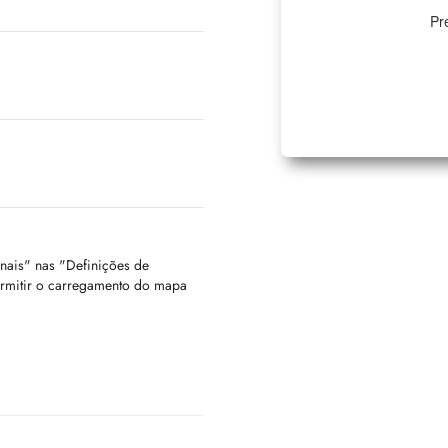
Pr
onais" nas "Definições de
ermitir o carregamento do mapa