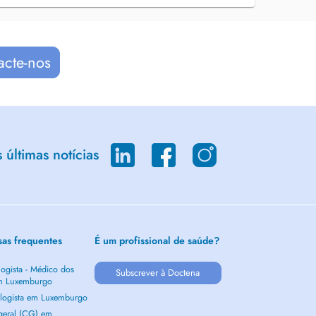
acte-nos
últimas notícias
sas frequentes
É um profissional de saúde?
ogista - Médico dos
Subscrever à Doctena
m Luxemburgo
logista em Luxemburgo
 geral (CG) em