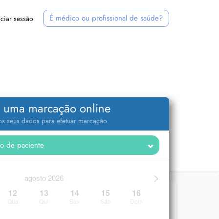
É médico ou profissional de saúde?
iciar sessão
 uma marcação online
 os seus dados para efetuar marcação
>
agosto 2026
12
13
14
15
16
Qua
Qui
Sex
Sáb
Dom