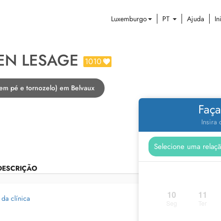
Luxemburgo
PT
Ajuda
In
EN LESAGE
1010
 em pé e tornozelo) em Belvaux
Faça
Insira
DESCRIÇÃO
10
11
 da clínica
Seg
Ter