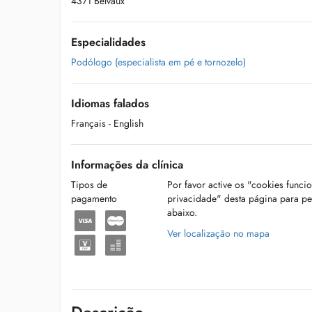
4371 Belvaux
Especialidades
Podólogo (especialista em pé e tornozelo)
Idiomas falados
Français
- English
Informações da clínica
Tipos de
Por favor active os "cookies funci
pagamento
privacidade" desta página para p
abaixo.
Ver localização no mapa