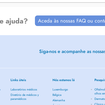
hopédiques si nécessaire,
de ajuda?
Aceda às nossas FAQ ou cont
'aide d'un home trainer. Réglage
ssaire.
sportif (chaussure de randonnée,
es au frottement, notamment
Siga-nos e acompanhe as nossas 
Links úteis
Nós estamos lá
Pesqui
o
Laboratórios médicos
Luxemburgo
Oftalmol
olhos e
Diretório de médicos y
Bélgica
paramédicos
Dermato
Alemanha
Clínico