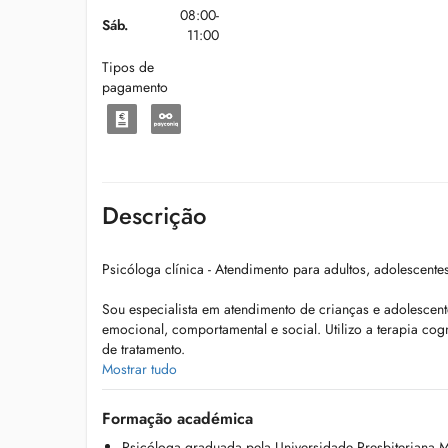
08:00-
Sáb.
11:00
Tipos de
pagamento
Descrição
Psicóloga clínica - Atendimento para adultos, adolescentes
Sou especialista em atendimento de crianças e adolescen
emocional, comportamental e social. Utilizo a terapia c
de tratamento.
Mostrar tudo
Possuo também especialização para adultos em práticas 
Terapia Cognitivo-Comportamental (TCC). Minha atuação i
Formação académica
atualizado com um olhar acolhedor e sensível às necessi
Psicóloga graduada pela Universidade Presbiteriana M