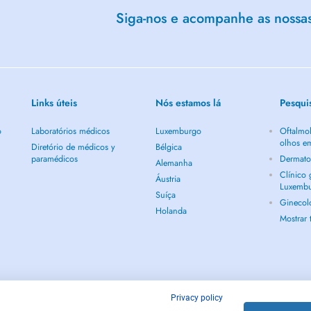
Siga-nos e acompanhe as nossas 
l);
Links úteis
Nós estamos lá
Pesqui
a su correo electrónico.
o
Laboratórios médicos
Luxemburgo
Oftalmol
olhos e
ible con tu disponibilidad, ponte
Diretório de médicos y
Bélgica
paramédicos
Dermato
Alemanha
Clínico
Áustria
Luxemb
Suíça
Ginecol
Holanda
Mostrar
24 horas de antelación;
Privacy policy