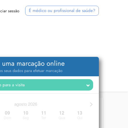
É médico ou profissional de saúde?
iciar sessão
 uma marcação online
 os seus dados para efetuar marcação
>
agosto 2026
09
10
11
12
13
Dom
Seg
Ter
Qua
Qui