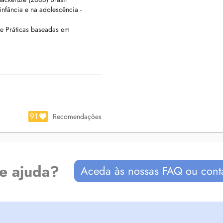
ento.
nfância e na adolescência -
.
e Práticas baseadas em
 da plataforma ZOOM;
das para o seu email. O
o para você, independentemente da
91
Recomendações
compatível com a sua
de ajuda?
Aceda às nossas FAQ ou cont
 de antecedência;