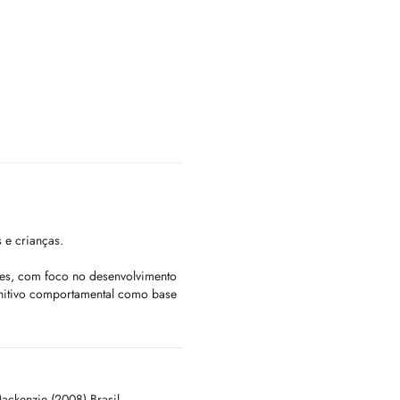
 e crianças.
tes, com foco no desenvolvimento
ognitivo comportamental como base
baseadas em evidências na
ntegra conhecimento científico
dades de cada pessoa, oferecendo
ackenzie (2008) Brasil