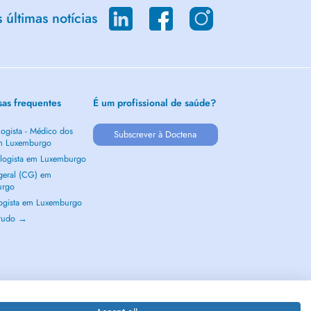
últimas notícias
sas frequentes
É um profissional de saúde?
ogista - Médico dos
Subscrever à Doctena
m Luxemburgo
logista em Luxemburgo
 geral (CG) em
urgo
ogista em Luxemburgo
 tudo →