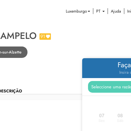
Luxemburgo
PT
Ajuda
In
CAMPELO
91
-sur-Alzette
Faça
Insira
DESCRIÇÃO
07
08
Sex
Sáb