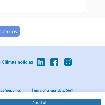
acte-nos
últimas notícias
sas frequentes
É um profissional de saúde?
ogista - Médico dos
Subscrever à Doctena
Accept all
m Luxemburgo