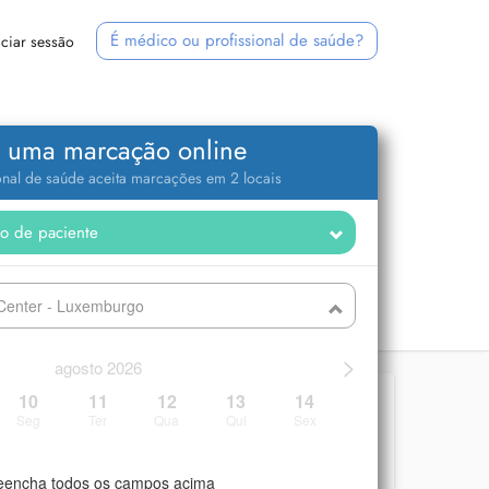
É médico ou profissional de saúde?
iciar sessão
 uma marcação online
ional de saúde aceita marcações em 2 locais
 Center - Luxemburgo
>
agosto 2026
10
11
12
13
14
Seg
Ter
Qua
Qui
Sex
eencha todos os campos acima