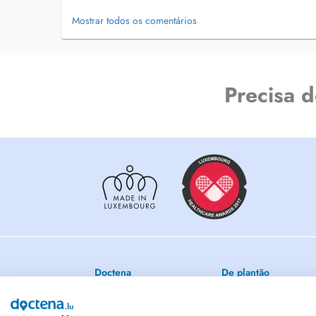
- DIU réanimation néonatale à TOURS 2013/2015 (2 ans).
Mostrar todos os comentários
- Inscrit formation DIU cardiologie pédiatrie en 2008.
- Suivi dune formation intensive réanimation néonatale e
Precisa 
- Suivi dune formation insulinothérapie PARIS en 2013
- Attestation TCF niveaux C1 en 2013
-Gardes: pratiquez pendant men poste de travail (2250) ga
Doctena
De plantão
Condições de utilização
Clínicos gerais de serviç