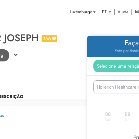
Luxemburgo
PT
Ajuda
In
R JOSEPH
356
Faça
Este profiss
rg
Hollerich Healthcare
DESCRIÇÃO
08
09
gas
Sáb
Dom
Pr