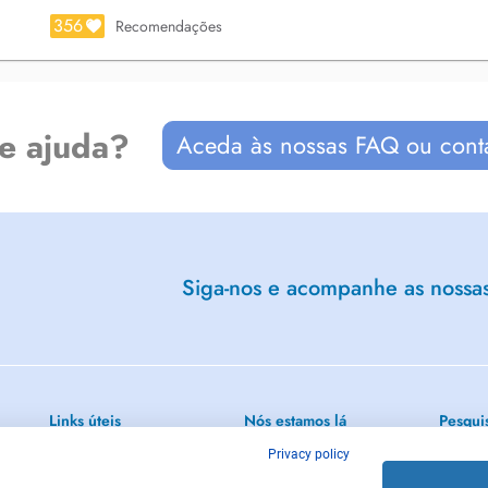
356
Recomendações
n 2010 au CHU POITIERS.
de ajuda?
Aceda às nossas FAQ ou cont
rdes dans les hôpitaux français.
Siga-nos e acompanhe as nossas 
Links úteis
Nós estamos lá
Pesqui
Privacy policy
o
Laboratórios médicos
Luxemburgo
Oftalmol
olhos e