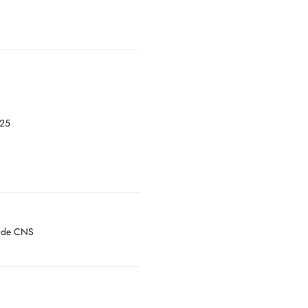
025
if de CNS