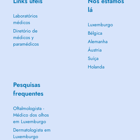
Links úteis
Nós estamos
lá
Laboratórios
médicos
Luxemburgo
Diretório de
Bélgica
médicos y
Alemanha
paramédicos
Áustria
Suíça
Holanda
Pesquisas
frequentes
Oftalmologista -
Médico dos olhos
em Luxemburgo
Dermatologista em
Luxemburgo