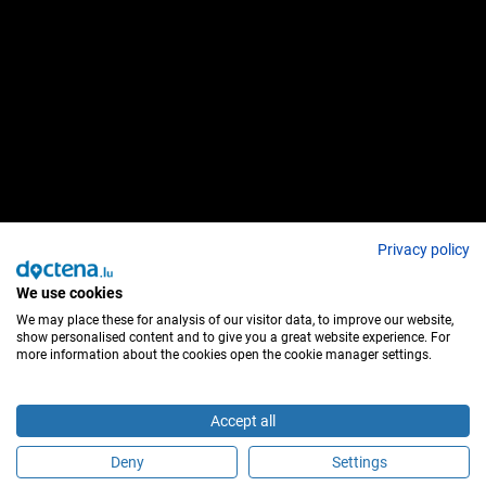
Privacy policy
We use cookies
We may place these for analysis of our visitor data, to improve our website,
show personalised content and to give you a great website experience. For
more information about the cookies open the cookie manager settings.
Accept all
Deny
Settings
É este profissional de saúde?