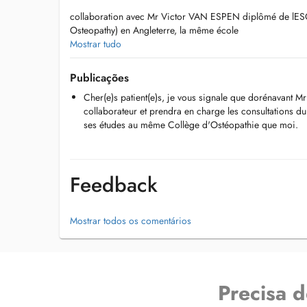
collaboration avec Mr Victor VAN ESPEN diplômé de lES
Osteopathy) en Angleterre, la même école
Mostrar tudo
que jai fréquentée il y a plus de trente ans.
Publicações
Mr Van Espen reprendra petit à petit la relève et garantit ai
Cher(e)s patient(e)s, je vous signale que dorénavant 
dune remarquable compétence pour vous.
collaborateur et prendra en charge les consultations d
ses études au même Collège d'Ostéopathie que moi.
Les rendez-vous se prendront normalement via DOCTENA
Mr Van Espen démarrera ses consultations les mercredis to
20.08.2025.
Feedback
Mostrar todos os comentários
Precisa 