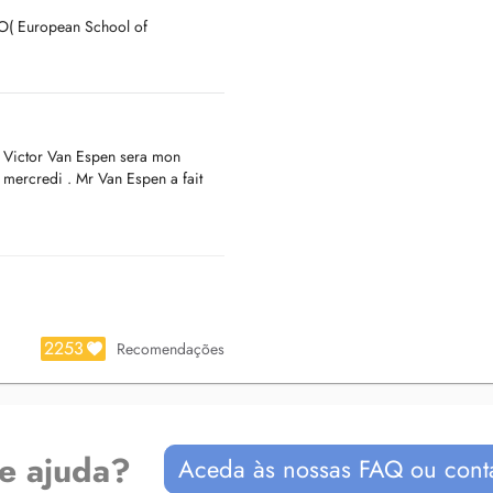
O( European School of
nsi un suivi de haute qualité et
Mr Victor Van Espen sera mon
u mercredi . Mr Van Espen a fait
.
ute la journée à partir du
2253
Recomendações
de ajuda?
Aceda às nossas FAQ ou cont