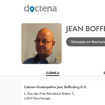
JEAN BOF
Osteopata em Baschar
CLÍNICA
Cabinet d'ostéopathie Jean Bofferding D.O.
2, Rue des Prés Résidence Botero C,
L-4941 Bascharage