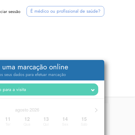
É médico ou profissional de saúde?
iciar sessão
 uma marcação online
 os seus dados para efetuar marcação
>
agosto 2026
11
12
13
14
15
Ter
Qua
Qui
Sex
Sáb