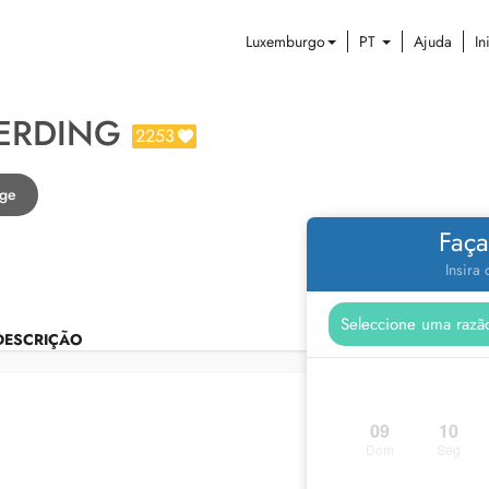
Luxemburgo
PT
Ajuda
In
FERDING
2253
age
Faça
Insira
DESCRIÇÃO
09
10
Dom
Seg