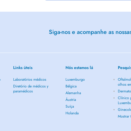
Siga-nos e acompanhe as nossas 
Links úteis
Nós estamos lá
Pesqui
o
Laboratórios médicos
Luxemburgo
Oftalmol
olhos e
Diretório de médicos y
Bélgica
paramédicos
Dermato
Alemanha
Clínico
Áustria
Luxemb
Suíça
Ginecol
Holanda
Mostrar