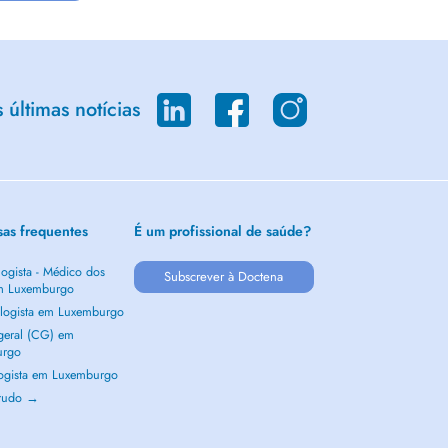
últimas notícias
sas frequentes
É um profissional de saúde?
ogista - Médico dos
Subscrever à Doctena
m Luxemburgo
logista em Luxemburgo
 geral (CG) em
urgo
ogista em Luxemburgo
 tudo →