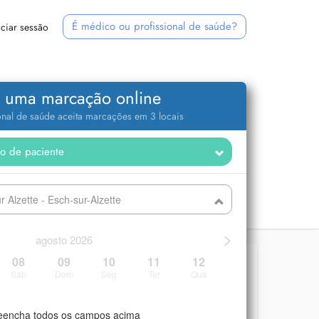
É médico ou profissional de saúde?
iciar sessão
 uma marcação online
ional de saúde aceita marcações em 3 locais
 Alzette - Esch-sur-Alzette
>
agosto 2026
08
09
10
11
12
Sáb
Dom
Seg
Ter
Qua
eencha todos os campos acima