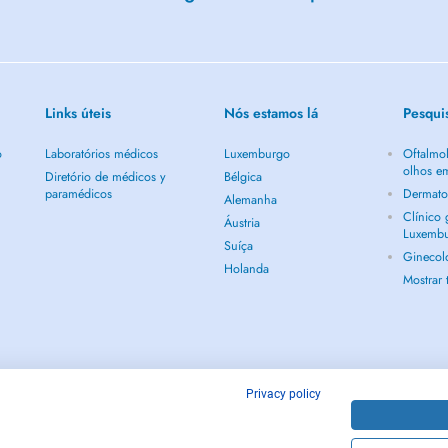
Links úteis
Nós estamos lá
Pesqui
o
Laboratórios médicos
Luxemburgo
Oftalmol
olhos e
Diretório de médicos y
Bélgica
paramédicos
Dermato
Alemanha
Clínico
Áustria
Luxemb
Suíça
Ginecol
Holanda
Mostrar
Privacy policy