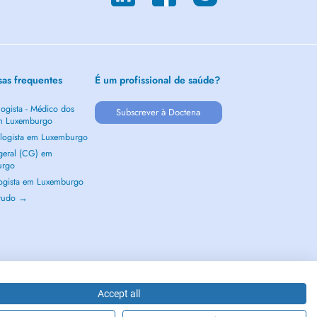
sas frequentes
É um profissional de saúde?
ogista - Médico dos
Subscrever à Doctena
m Luxemburgo
logista em Luxemburgo
 geral (CG) em
urgo
ogista em Luxemburgo
 tudo →
Accept all