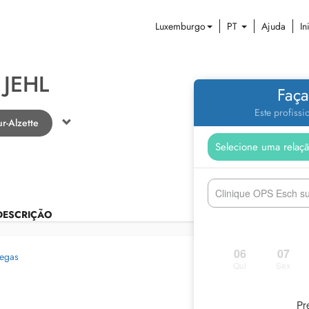
Luxemburgo
PT
Ajuda
In
 JEHL
Faça
Este profiss
r-Alzette
Clinique OPS Esch sur
DESCRIÇÃO
06
07
legas
Qui
Sex
Pr