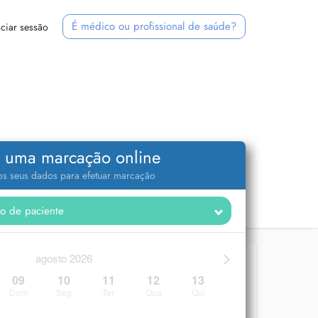
É médico ou profissional de saúde?
iciar sessão
 uma marcação online
 os seus dados para efetuar marcação
>
agosto 2026
09
10
11
12
13
Dom
Seg
Ter
Qua
Qui