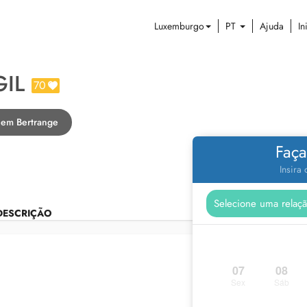
Luxemburgo
PT
Ajuda
In
GIL
70
 em Bertrange
Faça
Insira
DESCRIÇÃO
07
08
Sex
Sáb