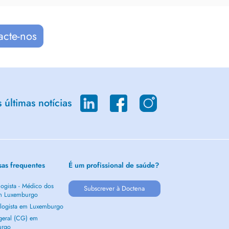
acte-nos
últimas notícias
sas frequentes
É um profissional de saúde?
ogista - Médico dos
Subscrever à Doctena
m Luxemburgo
logista em Luxemburgo
 geral (CG) em
urgo