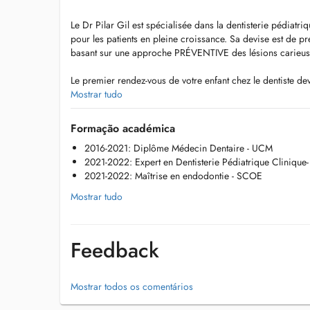
Le Dr Pilar Gil est spécialisée dans la dentisterie pédiatriq
pour les patients en pleine croissance. Sa devise est de pr
basant sur une approche PRÉVENTIVE des lésions carieuse
Le premier rendez-vous de votre enfant chez le dentiste devr
afin d'établir des habitudes d'hygiène et des mesures prév
Mostrar tudo
Ainsi, nous mettrons en place des révisions périodiques afi
Formação académica
place une solution dans les plus brefs délais.
2016-2021: Diplôme Médecin Dentaire - UCM
2021-2022: Expert en Dentisterie Pédiatrique Cliniqu
Lors de sa visite chez le dentiste, votre enfant recevra un 
2021-2022: Maîtrise en endodontie - SCOE
enfant a des besoins différents, ce qui rendra l'expérience
Mostrar tudo
Parce que chaque enfant est différent, nous prendrons le
d'entre eux.
Feedback
Le Dr Gil aime accompagner la croissance et le développem
l'adolescence.
Mostrar todos os comentários