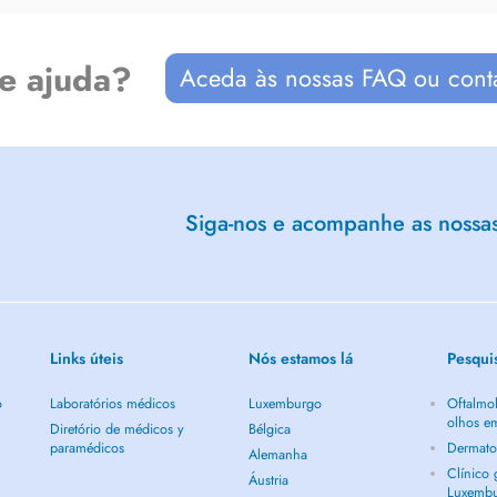
de ajuda?
Aceda às nossas FAQ ou cont
Siga-nos e acompanhe as nossas 
Links úteis
Nós estamos lá
Pesqui
o
Laboratórios médicos
Luxemburgo
Oftalmol
olhos e
Diretório de médicos y
Bélgica
paramédicos
Dermato
Alemanha
Clínico
Áustria
Luxemb