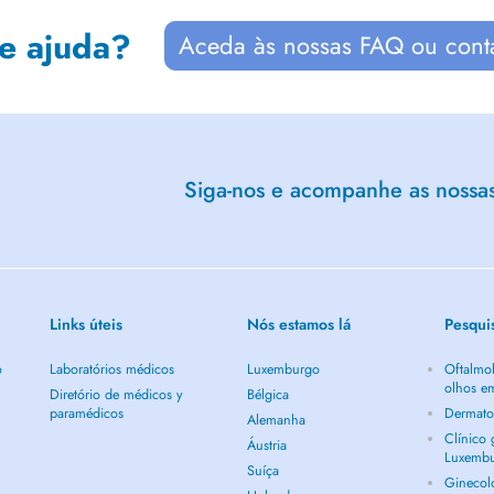
de ajuda?
Aceda às nossas FAQ ou cont
Siga-nos e acompanhe as nossas 
Links úteis
Nós estamos lá
Pesqui
o
Laboratórios médicos
Luxemburgo
Oftalmol
olhos e
Diretório de médicos y
Bélgica
paramédicos
Dermato
Alemanha
Clínico
Áustria
Luxemb
Suíça
Ginecol