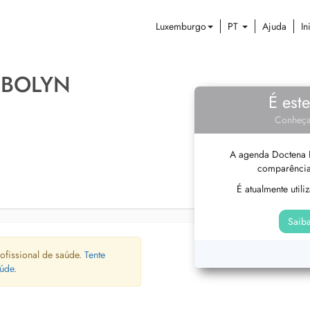
Luxemburgo
PT
Ajuda
In
 BOLYN
É est
Conheça
A agenda Doctena P
comparência
É atualmente util
Saiba
ofissional de saúde.
Tente
úde.