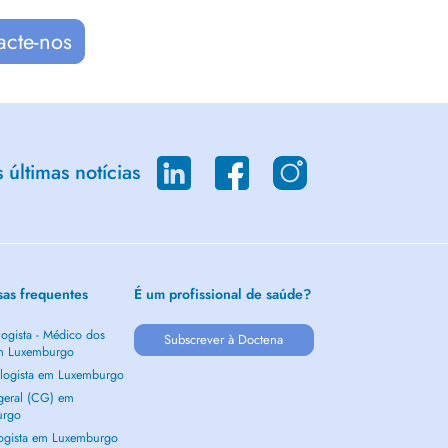
acte-nos
últimas notícias
sas frequentes
É um profissional de saúde?
ogista - Médico dos
Subscrever à Doctena
m Luxemburgo
logista em Luxemburgo
 geral (CG) em
urgo
ogista em Luxemburgo