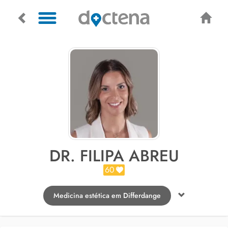
DR. FILIPA ABREU
60
Medicina estética em Differdange