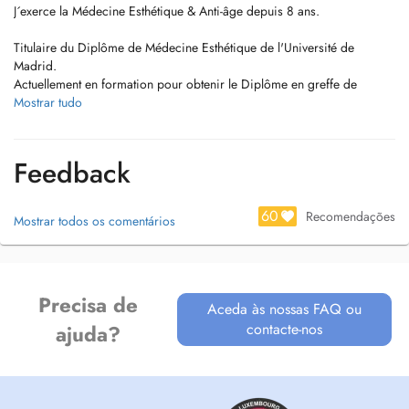
J´exerce la Médecine Esthétique & Anti-âge depuis 8 ans.
Titulaire du Diplôme de Médecine Esthétique de l'Université de
Madrid.
Actuellement en formation pour obtenir le Diplôme en greffe de
cheveux, sourcils et barbe de l'Université de Madrid.
Mostrar tudo
Ma pratique comprend les actes suivants :
- Élaboration de routine de SkinCare;
Feedback
- Injections de Toxine Botulique ("Botox");
- Injections d'Acide Hyaluronique visage et fessiers;
- Injections de Plasma Riche en Plaquettes (PRP);
60
Recomendações
Mostrar todos os comentários
- Injections de biostimulateurs de Collagène;
- Injections de SkinBooster;
- Mésothérapie;
- Peelings chimiques;
Precisa de
- Pose de Fils tenseurs résorbables;
Aceda às nossas FAQ ou
- Esthétique génitale féminine;
contacte-nos
ajuda?
- etc.
La première consultation permet une évaluation minutieuse et
individuelle, aboutissant à la création d'un plan de traitement unique et