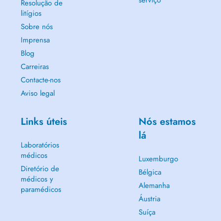
serviço
Resolução de
- Estética genital feminina
litígios
- etc
Sobre nós
A primeira consulta permite uma avaliação cuidadosa e individual,
Imprensa
resultando na criação de um plano de tratamento único e adaptado às
Blog
suas necessidades.
Carreiras
* Esses atos não são subsidiados pela CNS.
Contacte-nos
Aviso legal
Links úteis
Nós estamos
lá
Laboratórios
médicos
Luxemburgo
Diretório de
Bélgica
médicos y
Alemanha
paramédicos
Áustria
Suíça