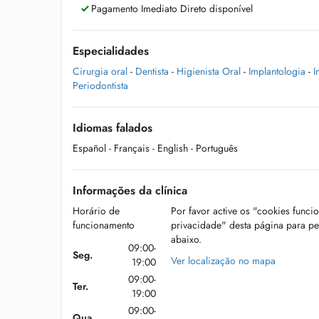
Pagamento Imediato Direto disponível
Especialidades
Cirurgia oral
-
Dentista
-
Higienista Oral
-
Implantologia
-
I
Periodontista
Idiomas falados
Español
- Français
- English
- Português
Informações da clínica
Horário de
Por favor active os "cookies funci
funcionamento
privacidade" desta página para p
abaixo.
09:00-
Seg.
Ver localização no mapa
19:00
09:00-
Ter.
19:00
09:00-
Qua.