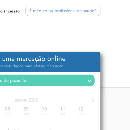
É médico ou profissional de saúde?
iciar sessão
 uma marcação online
 os seus dados para efetuar marcação
>
agosto 2026
08
09
10
11
12
Sáb
Dom
Seg
Ter
Qua