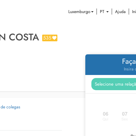
Luxemburgo
PT
Ajuda
In
N COSTA
535
Faça
Insira
 de colegas
06
07
Qui
Sex