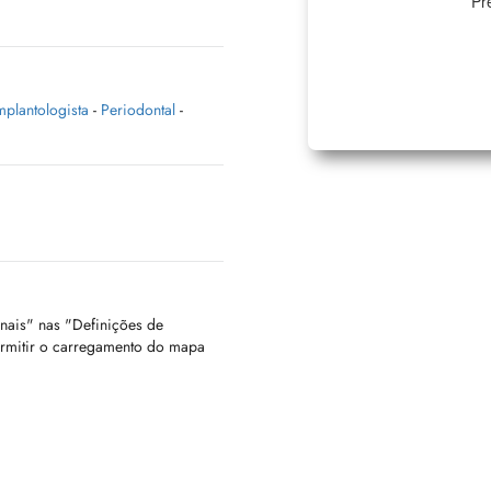
Pr
mplantologista
-
Periodontal
-
onais" nas "Definições de
ermitir o carregamento do mapa