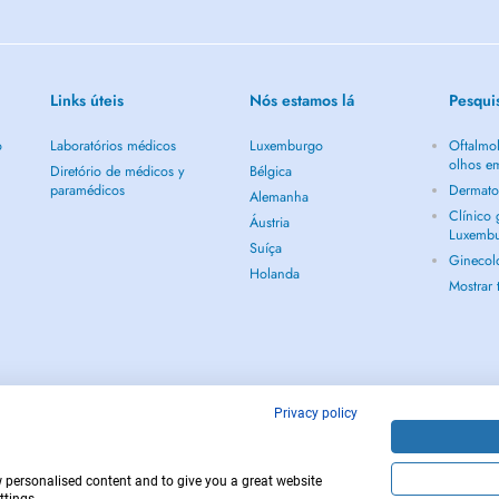
Links úteis
Nós estamos lá
Pesqui
o
Laboratórios médicos
Luxemburgo
Oftalmol
olhos e
Diretório de médicos y
Bélgica
paramédicos
Dermato
Alemanha
Clínico
Áustria
Luxemb
Suíça
Ginecol
Holanda
Mostrar
Privacy policy
w personalised content and to give you a great website
Copyright © 