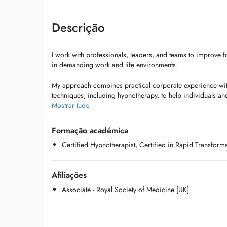
Descrição
I work with professionals, leaders, and teams to improve fo
in demanding work and life environments.
My approach combines practical corporate experience wit
techniques, including hypnotherapy, to help individuals a
improve focus, and navigate complex professional and per
Mostrar tudo
I deliver workshops for organizations on burnout preventio
Formação académica
resilience. I also provide one-to-one support to profession
Certified Hypnotherapist, Certified in Rapid Transform
decisions, strengthen relationships, and regain stability un
Afiliações
Associate - Royal Society of Medicine [UK]