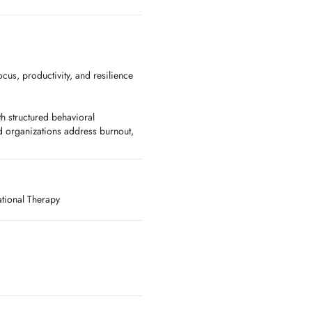
cus, productivity, and resilience
h structured behavioral
nd organizations address burnout,
sonal challenges.
n, productivity and leadership
als and couples, helping you clarify
ational Therapy
der pressure.