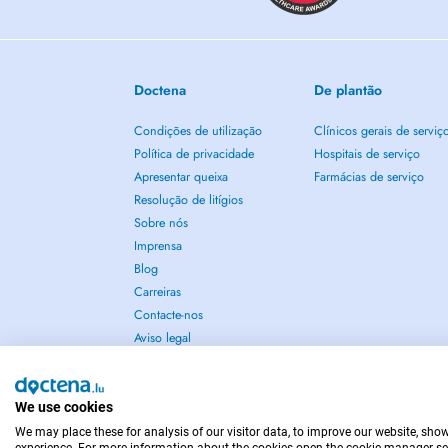
Doctena
De plantão
Condições de utilização
Clínicos gerais de serviç
Política de privacidade
Hospitais de serviço
Apresentar queixa
Farmácias de serviço
Resolução de litígios
Sobre nós
Imprensa
Blog
Carreiras
Contacte-nos
Aviso legal
We use cookies
We may place these for analysis of our visitor data, to improve our website, sho
EM CASO DE EMERGÊNCIA, CONTACTE : 112