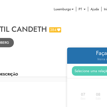
Luxemburgo
PT
Ajuda
In
TIL CANDETH
384
CHBERG
Faça
Insira
DESCRIÇÃO
07
08
Sex
Sáb