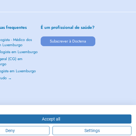
sas frequentes
É um profissional de saúde?
ogista - Médico dos
Subscrever à Doctena
m Luxemburgo
logista em Luxemburgo
 geral (CG) em
urgo
ogista em Luxemburgo
 tudo →
Accept all
Deny
Settings
2026 - DOCTENA S.A. 42, Rue de la Vallée, L-2661 Luxembourg