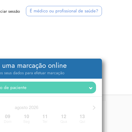
É médico ou profissional de saúde?
iciar sessão
 uma marcação online
 os seus dados para efetuar marcação
>
agosto 2026
09
10
11
12
13
Dom
Seg
Ter
Qua
Qui