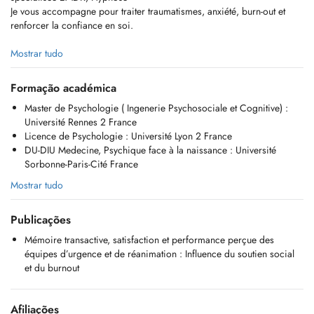
Je vous accompagne pour traiter traumatismes, anxiété, burn-out et
renforcer la confiance en soi.
* Méthodes : EMDR, hypnose thérapeutique, EFT, techniques
Mostrar tudo
personnalisées de gestion du stress.
* Je réalise également des bilans de compétences (reconversion,
Formação académica
orientation).
Master de Psychologie ( Ingenerie Psychosociale et Cognitive) :
Université Rennes 2 France
Informations pratiques :
Licence de Psychologie : Université Lyon 2 France
* Séances non remboursées par la CNS (certaines mutuelles peuvent
DU-DIU Medecine, Psychique face à la naissance : Université
proposer un remboursement partiel ou total)
Sorbonne-Paris-Cité France
* Tout rendez-vous annulé ou non honoré moins de 24h à lavance est
facturé, sauf force majeure
Mostrar tudo
* Je ne délivre pas de certificats médicaux
* Prendez-vous directement en ligne ou contactez-moi par e-mail /
Publicações
téléphone.
Mémoire transactive, satisfaction et performance perçue des
Email:
tsvetelina.tsvetkova@live.fr
équipes d’urgence et de réanimation : Influence du soutien social
Tel: +352 691 80 93 17
et du burnout
I provide support in the following area:
Afiliações