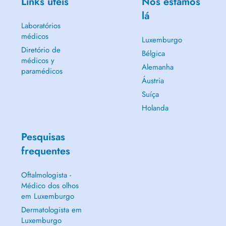
Links úteis
Nós estamos
lá
Laboratórios
médicos
Luxemburgo
Diretório de
Bélgica
médicos y
Alemanha
paramédicos
Áustria
Suíça
Holanda
Pesquisas
frequentes
Oftalmologista -
Médico dos olhos
em Luxemburgo
Dermatologista em
Luxemburgo