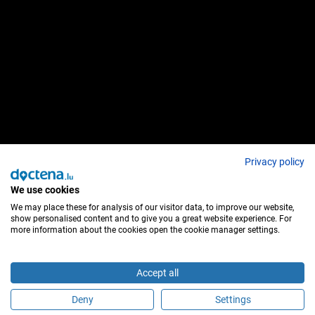
Privacy policy
We use cookies
We may place these for analysis of our visitor data, to improve our website,
show personalised content and to give you a great website experience. For
more information about the cookies open the cookie manager settings.
Accept all
Deny
Settings
É este profissional de saúde?