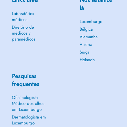
Links úteis
Nós estamos
lá
Laboratórios
médicos
Luxemburgo
Diretório de
Bélgica
médicos y
Alemanha
paramédicos
Áustria
Suíça
Holanda
Pesquisas
frequentes
Oftalmologista -
Médico dos olhos
em Luxemburgo
Dermatologista em
Luxemburgo