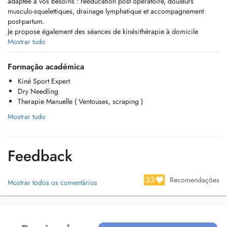
adaptée à vos besoins : rééducation post opératoire, douleurs
musculo-squelettiques, drainage lymphatique et accompagnement
post-partum.
Je propose également des séances de kinésithérapie à domicile
lorsque cela est nécessaire.
Mostrar tudo
Mon objectif est de vous aider à retrouver mobilité, confort et bien-
être grâce à un suivi attentif et des soins adaptés.
Formação académica
Kiné Sport Expert
Dry Needling
Therapie Manuelle ( Ventouses, scraping )
Mostrar tudo
Feedback
33
Recomendações
Mostrar todos os comentários