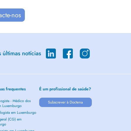
acte-nos
últimas notícias
sas frequentes
É um profissional de saúde?
ogista - Médico dos
Subscrever à Doctena
m Luxemburgo
logista em Luxemburgo
 geral (CG) em
urgo