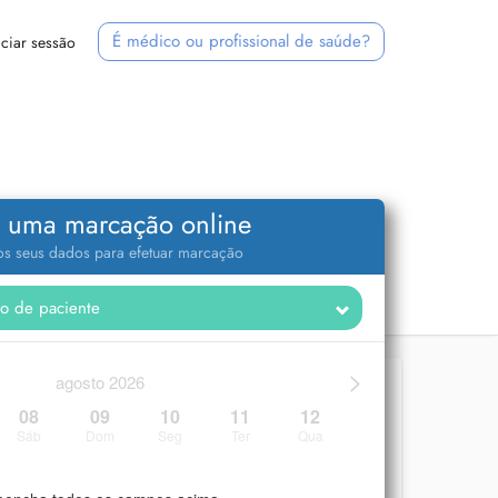
É médico ou profissional de saúde?
iciar sessão
 uma marcação online
 os seus dados para efetuar marcação
>
agosto 2026
08
09
10
11
12
Sáb
Dom
Seg
Ter
Qua