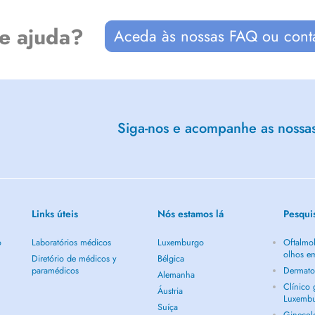
de ajuda?
Aceda às nossas FAQ ou cont
Siga-nos e acompanhe as nossas 
Links úteis
Nós estamos lá
Pesqui
o
Laboratórios médicos
Luxemburgo
Oftalmol
olhos e
Diretório de médicos y
Bélgica
paramédicos
Dermato
Alemanha
Clínico
Áustria
Luxemb
Suíça