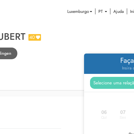
Luxemburgo
PT
Ajuda
In
UBERT
40
dingen
Faça
Insira
06
07
Qui
Sex