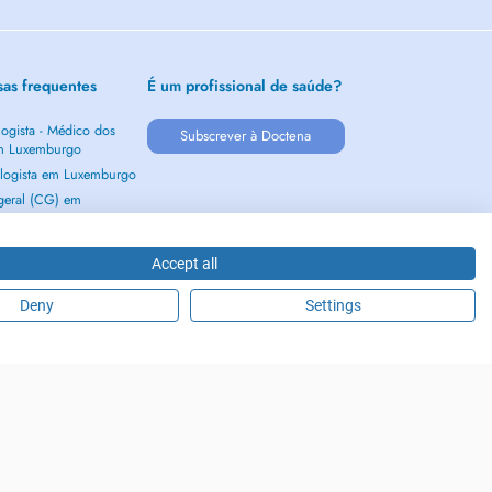
sas frequentes
É um profissional de saúde?
ogista - Médico dos
Subscrever à Doctena
m Luxemburgo
logista em Luxemburgo
 geral (CG) em
urgo
ogista em Luxemburgo
Accept all
 tudo →
Deny
Settings
2026 - DOCTENA S.A. 42, Rue de la Vallée, L-2661 Luxembourg