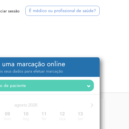
É médico ou profissional de saúde?
iciar sessão
 uma marcação online
 os seus dados para efetuar marcação
>
agosto 2026
09
10
11
12
13
Dom
Seg
Ter
Qua
Qui