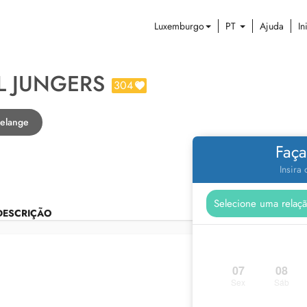
Luxemburgo
PT
Ajuda
In
L JUNGERS
304
delange
Faça
Insira
DESCRIÇÃO
07
08
Sex
Sáb