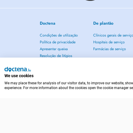
Doctena
De plantão
Condições de utilização
Clínicos gerais de serviç
Política de privacidade
Hospitais de serviço
Apresentar queixa
Farmácias de serviço
Resolução de litígios
Sobre nós
Imprensa
We use cookies
Blog
Carreiras
We may place these for analysis of our visitor data, to improve our website, sho
experience. For more information about the cookies open the cookie manager se
Contacte-nos
Aviso legal
EM CASO DE EMERGÊNCIA, CONTACTE : 112