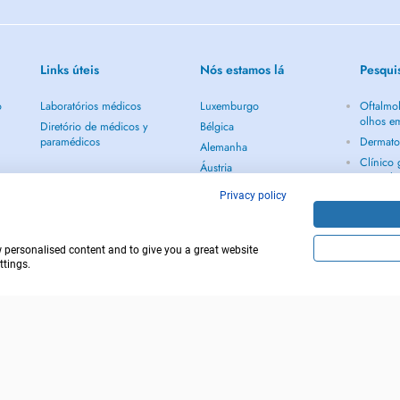
Links úteis
Nós estamos lá
Pesqui
o
Laboratórios médicos
Luxemburgo
Oftalmol
olhos e
Diretório de médicos y
Bélgica
paramédicos
Dermato
Alemanha
Clínico
Áustria
Luxemb
Suíça
Privacy policy
Ginecol
Holanda
Mostrar
w personalised content and to give you a great website
ttings.
Copyright © 