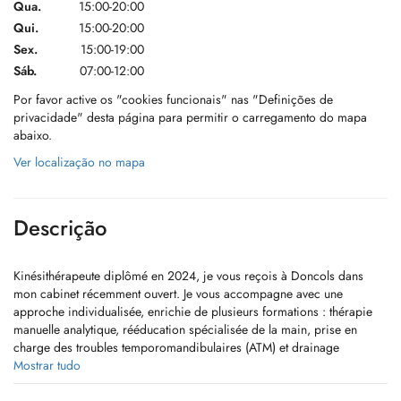
Qua.
15:00-20:00
Qui.
15:00-20:00
Sex.
15:00-19:00
Sáb.
07:00-12:00
Por favor active os "cookies funcionais" nas "Definições de
privacidade" desta página para permitir o carregamento do mapa
abaixo.
Ver localização no mapa
Descrição
Kinésithérapeute diplômé en 2024, je vous reçois à Doncols dans
mon cabinet récemment ouvert. Je vous accompagne avec une
approche individualisée, enrichie de plusieurs formations : thérapie
manuelle analytique, rééducation spécialisée de la main, prise en
charge des troubles temporomandibulaires (ATM) et drainage
lymphatique manuel (méthode Leduc).
Mostrar tudo
Je traite également lensemble des pathologies de kinésithérapie