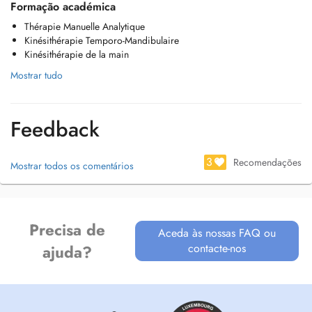
générale, avec pour objectif de vous aider à retrouver confort,
Formação académica
mobilité et autonomie au quotidien.
Thérapie Manuelle Analytique
Pour les patients ayant des difficultés à se déplacer, je propose
Kinésithérapie Temporo-Mandibulaire
également des soins à domicile, afin dassurer une prise en charge
Kinésithérapie de la main
accessible, personnalisée et adaptée à chaque situation.
Mostrar tudo
Feedback
3
Recomendações
Mostrar todos os comentários
Precisa de
Aceda às nossas FAQ ou
contacte-nos
ajuda?