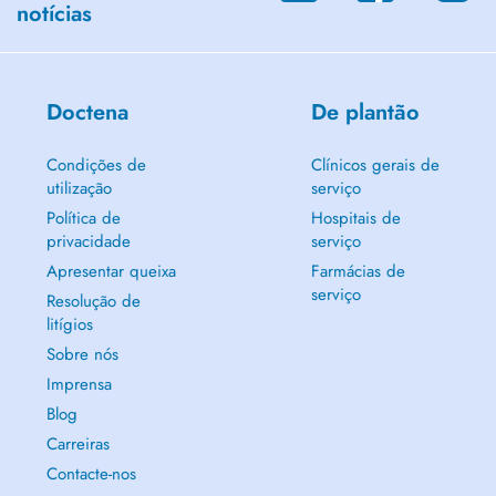
When booking your appointment, please indicate the reason for your
notícias
consultation. This will help me prepare your appointment.
I look forward to welcoming you to the practice.
Doctena
De plantão
Condições de
Clínicos gerais de
utilização
serviço
Política de
Hospitais de
privacidade
serviço
Apresentar queixa
Farmácias de
serviço
Resolução de
litígios
Sobre nós
Imprensa
Blog
Carreiras
Contacte-nos