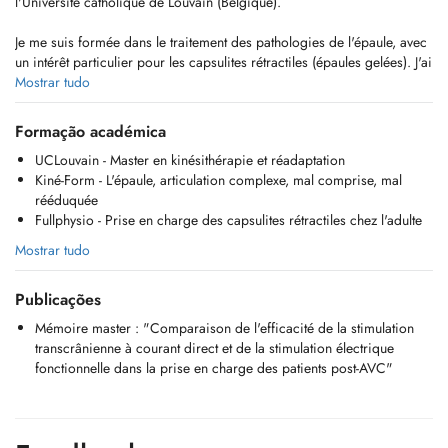
l'Université catholique de Louvain (Belgique).
Je me suis formée dans le traitement des pathologies de l'épaule, avec
un intérêt particulier pour les capsulites rétractiles (épaules gelées). J'ai
également suivi une formation sur les tendinopathies.
Mostrar tudo
Je prends en charge :
Formação académica
- Pathologies de l'épaule : capsulites rétractiles, tendinopathies,
UCLouvain - Master en kinésithérapie et réadaptation
instabilités, rééducation après une blessure ou une opération, ...
Kiné-Form - L'épaule, articulation complexe, mal comprise, mal
- Pathologies musculo-squelettiques : lombalgies, cervicalgies,
rééduquée
tendinopathies, entorses, douleurs musculaires et articulaires, fasciite
Fullphysio - Prise en charge des capsulites rétractiles chez l'adulte
plantaire, syndrome fémoro-patellaire, ...
- Traitement par ondes de choc
Mostrar tudo
Mes traitements combinent des exercices adaptés, des techniques
Publicações
manuelles et une rééducation active et fonctionnelle.
Mémoire master : "Comparaison de l'efficacité de la stimulation
Lors de la prise de rendez-vous, n'hésitez pas à préciser le motif de
transcrânienne à courant direct et de la stimulation électrique
votre consultation. Cela me permettra de préparer au mieux votre
fonctionnelle dans la prise en charge des patients post-AVC"
venue.
Au plaisir de vous accueillir en consultation.