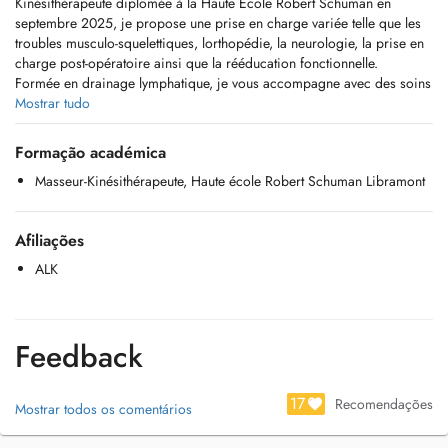
Kinésithérapeute diplômée à la Haute École Robert Schuman en
septembre 2025, je propose une prise en charge variée telle que les
troubles musculo-squelettiques, lorthopédie, la neurologie, la prise en
charge post-opératoire ainsi que la rééducation fonctionnelle.
Formée en drainage lymphatique, je vous accompagne avec des soins
personnalisés selon vos besoins.
Mostrar tudo
A bientôt !
Formação académica
Masseur-Kinésithérapeute, Haute école Robert Schuman Libramont
Afiliações
ALK
Feedback
17
Recomendações
Mostrar todos os comentários