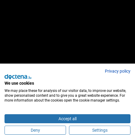
Privacy policy
We use cookies
We may place these for analysis of our visitor data, to improve our website,
show personalised content and to give you a great website experience. For
more information about the cookies open the cookie manager settings.
Accept all
Deny
Settings
Faça uma marcação online