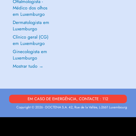
Oftalmologista -
Médico dos olhos
em Luxemburgo
Dermatologista em
Luxemburgo
Clínico geral (CG)
em Luxemburgo
Ginecologista em
Luxemburgo
Mostrar tudo →
EM CASO DE EMERGÊNCIA, CONTACTE : 112
Copyright © 2026 - DOCTENA S.A. 42, Rue de la Vallée, L-2661 Luxembourg