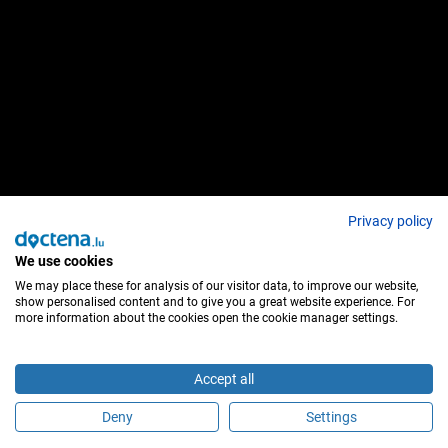
Privacy policy
We use cookies
We may place these for analysis of our visitor data, to improve our website,
show personalised content and to give you a great website experience. For
more information about the cookies open the cookie manager settings.
Accept all
Deny
Settings
Faça uma marcação online