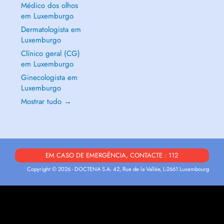
Médico dos olhos
em Luxemburgo
Dermatologista em
Luxemburgo
Clínico geral (CG)
em Luxemburgo
Ginecologista em
Luxemburgo
Mostrar tudo →
EM CASO DE EMERGÊNCIA, CONTACTE : 112
Copyright © 2026 - DOCTENA S.A. 42, Rue de la Vallée, L-2661 Luxembourg