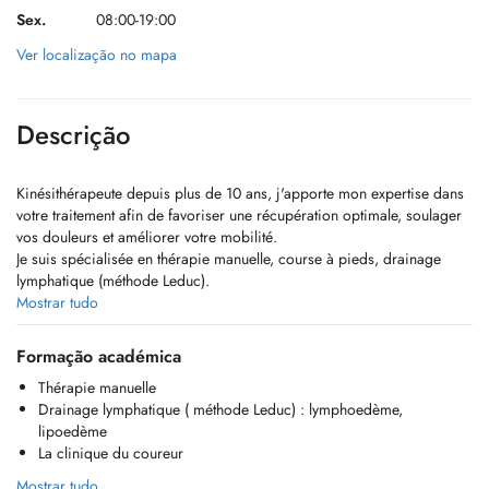
Sex.
08:00-19:00
Ver localização no mapa
Descrição
Kinésithérapeute depuis plus de 10 ans, j'apporte mon expertise dans
votre traitement afin de favoriser une récupération optimale, soulager
vos douleurs et améliorer votre mobilité.
Je suis spécialisée en thérapie manuelle, course à pieds, drainage
lymphatique (méthode Leduc).
Ma formation en pilates renforce mon expertise en mouvement et
Mostrar tudo
posture.
Formação académica
En cas de besoin, vous pouvez me contacter au : 661537533
Thérapie manuelle
Drainage lymphatique ( méthode Leduc) : lymphoedème,
lipoedème
La clinique du coureur
Mostrar tudo